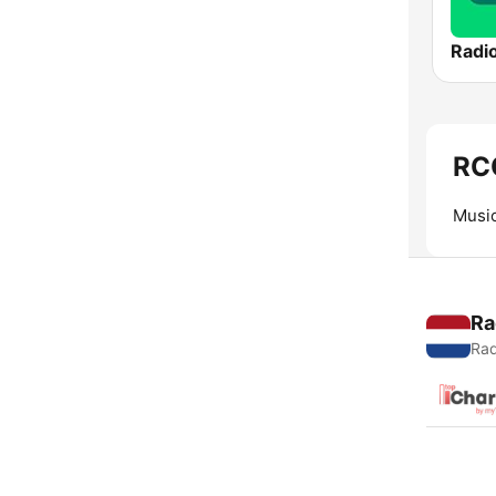
RC
Music
Ra
Rad