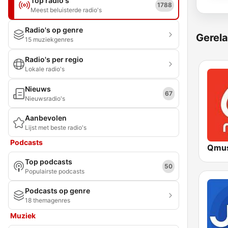
Top radio's
1788
Meest beluisterde radio's
Radio's op genre
Gerela
15 muziekgenres
Radio's per regio
Lokale radio's
Nieuws
67
Nieuwsradio's
Aanbevolen
Lijst met beste radio's
Podcasts
Qmus
Top podcasts
50
Populairste podcasts
Podcasts op genre
18 themagenres
Muziek