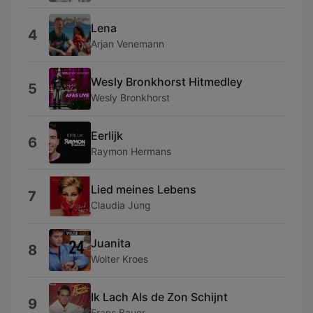
Lena
4
Arjan Venemann
Wesly Bronkhorst Hitmedley
5
Wesly Bronkhorst
Eerlijk
6
Raymon Hermans
Lied meines Lebens
7
Claudia Jung
Juanita
8
Wolter Kroes
Ik Lach Als de Zon Schijnt
9
Frans Bauer