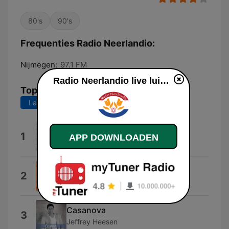
80's
90's
Frequenties Radio Neerlandio:
Nijmegen:
97.1 FM
Radio Neerlandio live luisteren
Top nummers
Laatste 7 dagen
Laatste 30 dagen
Klavertje Vier, Klavertje Vijf
1
APP DOWNLOADEN
Paljaz
Zwoele Zomernachten
2
Danny Van Loon
Casanova
3
Jeffrey Heesen