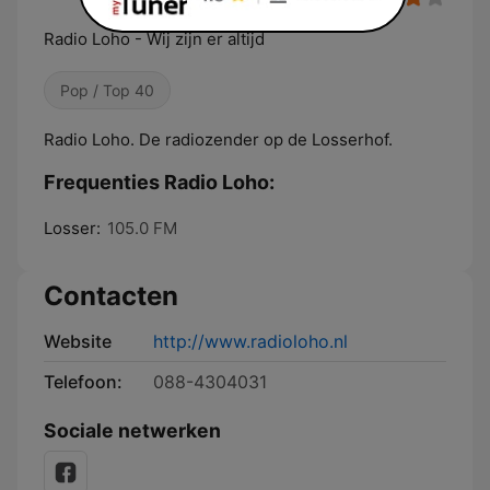
Radio Loho - Wij zijn er altijd
Pop / Top 40
Radio Loho. De radiozender op de Losserhof.
Frequenties Radio Loho:
Losser:
105.0 FM
Contacten
Website
http://www.radioloho.nl
Telefoon:
088-4304031
Sociale netwerken