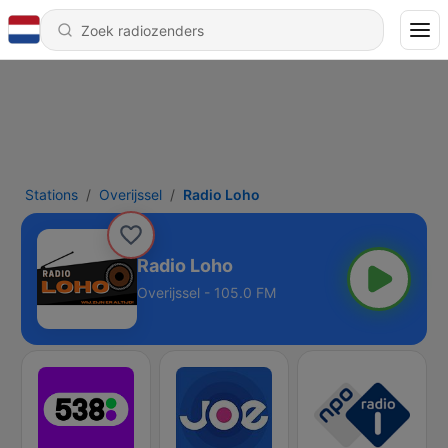
Stations
Overijssel
Radio Loho
Radio Loho
Overijssel - 105.0 FM