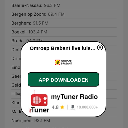
Baarle-Nassau:
96.3 FM
Bergen op Zoom:
89.4 FM
Berghem:
91.5 FM
Boekel:
103.4 FM
Breda:
94.0 FM
Omroep Brabant live luisteren
Dinteloord:
89.4 FM
Drimmelen:
94.0 FM
Eindhoven:
91.0 FM
Geertruidenberg:
94.0 FM
APP DOWNLOADEN
Geldermalsen:
93.1 FM
Hilvarenbeek:
91.9 FM
Klundert:
94.1 FM
Made:
94.1 FM
Neerijnen:
93.1 FM