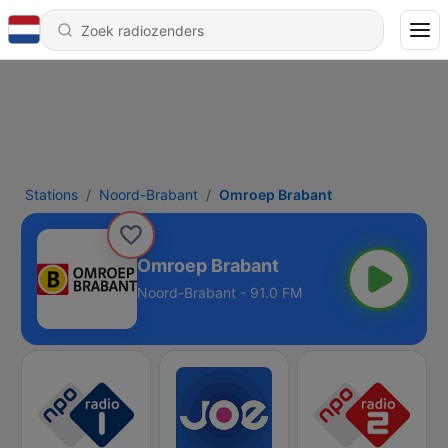
Stations
Noord-Brabant
Omroep Brabant
Omroep Brabant
Noord-Brabant - 91.0 FM