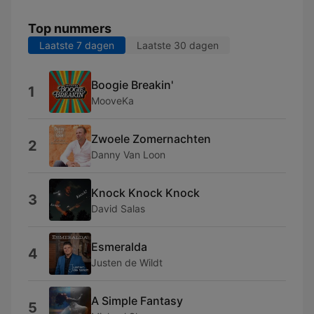
Top nummers
Laatste 7 dagen
Laatste 30 dagen
Boogie Breakin'
1
MooveKa
Zwoele Zomernachten
2
Danny Van Loon
Knock Knock Knock
3
David Salas
Esmeralda
4
Justen de Wildt
A Simple Fantasy
5