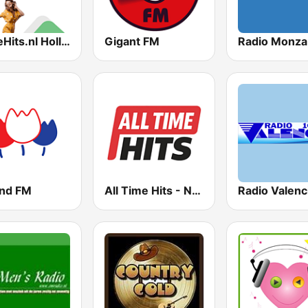
BesteHits.nl Hollands
Gigant FM
Radio Monza
and FM
All Time Hits - Non-stop muziek
Radio Valenc