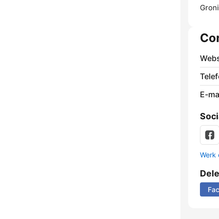
Gron
Co
Webs
Tele
E-mai
Soci
Werk 
Del
Fa