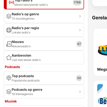
Top radio's
1788
Meest beluisterde radio's
Radio's op genre
Gerela
15 muziekgenres
Radio's per regio
Lokale radio's
Nieuws
67
Nieuwsradio's
Aanbevolen
Lijst met beste radio's
Podcasts
Mega
Top podcasts
50
Populairste podcasts
Podcasts op genre
18 themagenres
Muziek