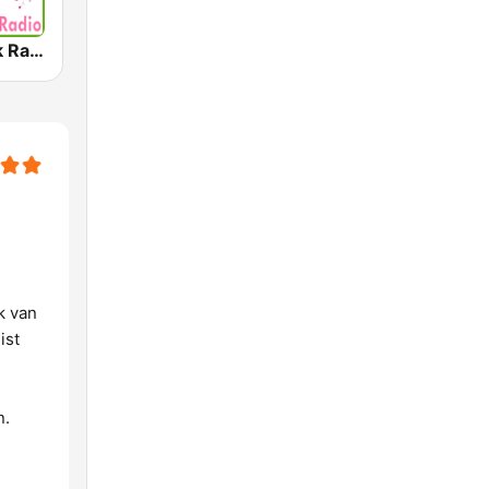
Foute Muziek Radio
k van
ist
n.