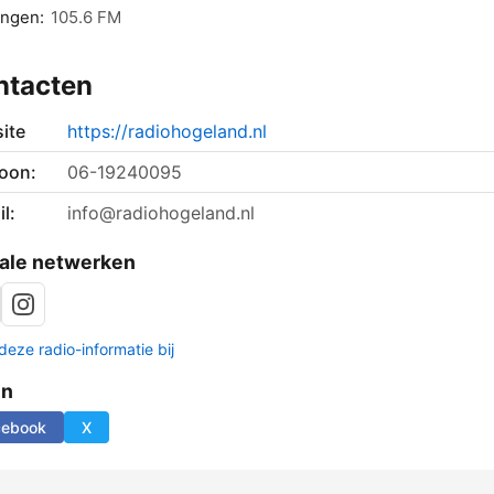
ingen:
105.6 FM
ntacten
ite
https://radiohogeland.nl
foon:
06-19240095
l:
info@radiohogeland.nl
ale netwerken
deze radio-informatie bij
en
cebook
X