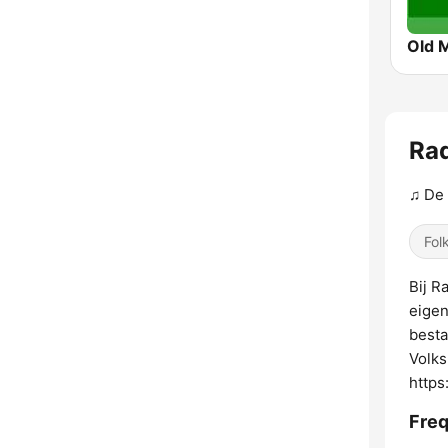
Old 
Ra
♫ De 
Fol
Bij R
eigen
besta
Volks
https
Freq