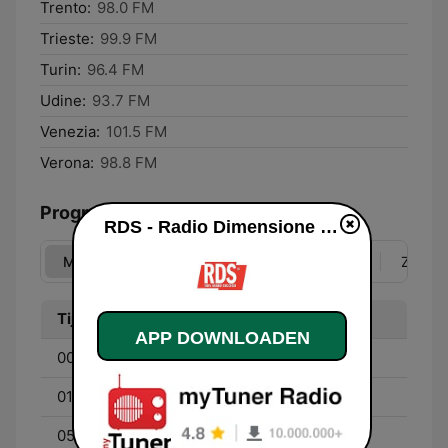
Trento:
98.0 FM
Trieste:
99.9 FM
Turin:
96.4 FM
Udine:
93.7 FM
Venezia:
101.5 FM
Verona:
98.8 FM
Programma
RDS - Radio Dimensione Suono live luisteren
Ma
Di
Wo
Do
Vr
Za
Zo
Tijd
Programma
APP DOWNLOADEN
00:00 - 01:00
Elisabetta & Renzo
01:00 - 05:00
Corrado & Davide
05:00 - 07:00
Tutti pazzi per RDS