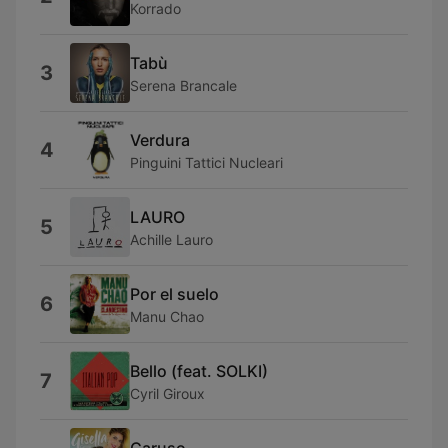
Korrado
Tabù
3
Serena Brancale
Verdura
4
Pinguini Tattici Nucleari
LAURO
5
Achille Lauro
Por el suelo
6
Manu Chao
Bello (feat. SOLKI)
7
Cyril Giroux
Caruso