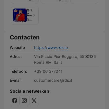
che
ridere
a
Giacomo
Tutti
Ciccio
Pazzi
Valenti
RDS 100% Grandi Successi
per
a
RDS
Tutti
Pazzi
Contacten
per
RDS
Website
https://www.rds.it/
Adres:
Via Piccio Pier Ruggero, 5500136
Roma RM, Italia
Telefoon:
+39 06 377041
E-mail:
customercare@rds.it
Sociale netwerken