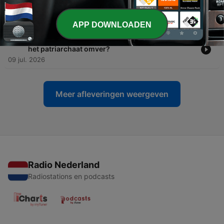
-
199
Wat maakt zomerblockbuster The Odyssey zo
goed (en controversieel)?
16 jul. 2026
APP DOWNLOADEN
-
198
Van orgasmekloof tot zorgkloof: hoe kieperen we
het patriarchaat omver?
09 jul. 2026
Meer afleveringen weergeven
Radio Nederland
Radiostations en podcasts