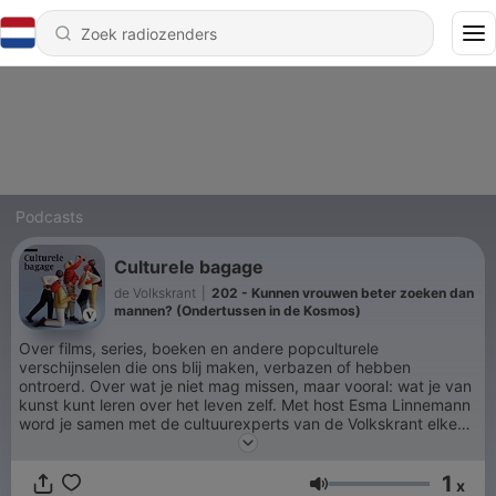
Podcasts
Culturele bagage
de Volkskrant
|
202 - Kunnen vrouwen beter zoeken dan
mannen? (Ondertussen in de Kosmos)
Over films, series, boeken en andere popculturele
verschijnselen die ons blij maken, verbazen of hebben
ontroerd. Over wat je niet mag missen, maar vooral: wat je van
kunst kunt leren over het leven zelf. Met host Esma Linnemann
word je samen met de cultuurexperts van de Volkskrant elke
week bijgepraat.
1
x
Volume