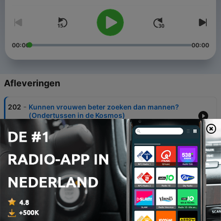
00:00
00:00
Afleveringen
-
202
Kunnen vrouwen beter zoeken dan mannen?
(Ondertussen in de Kosmos)
06 aug. 2026
-
201
World Pride tussen feest en protest: hoe veilig is
queer zijn in Nederland?
30 jul. 2026
-
200
30 jaar ‘Pony’: wat zijn de ingrediënten voor een
echt sexy nummer?
24 jul. 2026