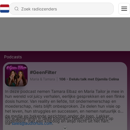
Podcasts
#GeenFilter
Maria & Tamara
|
106 - Delulu talk met Djamila Celina
In deze podcast nemen Tamara Elbaz en Maria Tailor je mee in
hun wereld vol juicy verhalen, eerlijke gesprekken en een flinke
dosis humor. Van reality en liefde, tot ondernemerschap en
moederschap, niets blijft onbesproken. Ze delen hun visie op
het leven, hun struggles en successen, en nemen natuurlijk ook
de media en bekende gezichten onder de loep. Lekker
Wil je adverteren in deze podcast? Neem dan contact op
ongefilterd, met een knipoog en altijd recht uit het hart.
via
sales@audiohuis.com
.