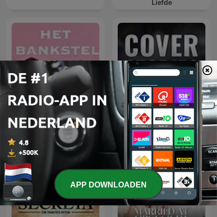
Liefde
Cover Stories: Spies,
Het Bankstel
Books & Entertainment
APP DOWNLOADEN