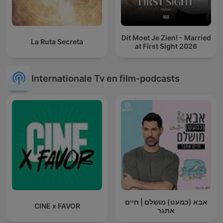
Dit Moet Je Zien! - Married
La Ruta Secreta
at First Sight 2026
Internationale Tv en film-podcasts
אבא (כמעט) מושלם | חיים
CINE x FAVOR
אתגר