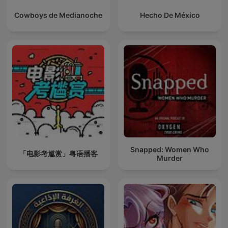
Cowboys de Medianoche
Hecho De México
Snapped: Women Who
「电影考尴赏」粤语播客
Murder