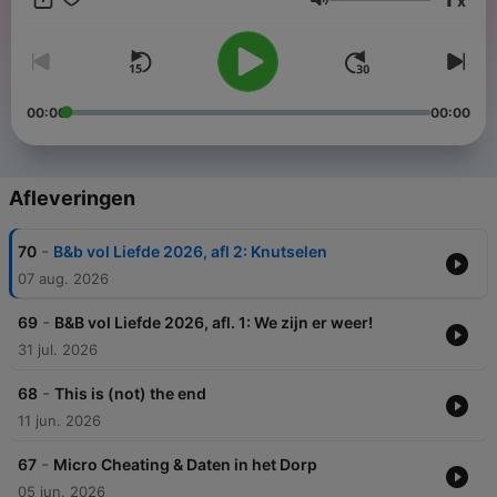
x
analytisch vermogen, zijn ze mooi in balans en converseren,
Volume
speculeren en imiteren ze op hun bankstel er heerlijk op los.
Tenminste: als de baby slaapt..
00:00
00:00
Afleveringen
-
70
B&b vol Liefde 2026, afl 2: Knutselen
07 aug. 2026
-
69
B&B vol Liefde 2026, afl. 1: We zijn er weer!
31 jul. 2026
-
68
This is (not) the end
11 jun. 2026
-
67
Micro Cheating & Daten in het Dorp
05 jun. 2026