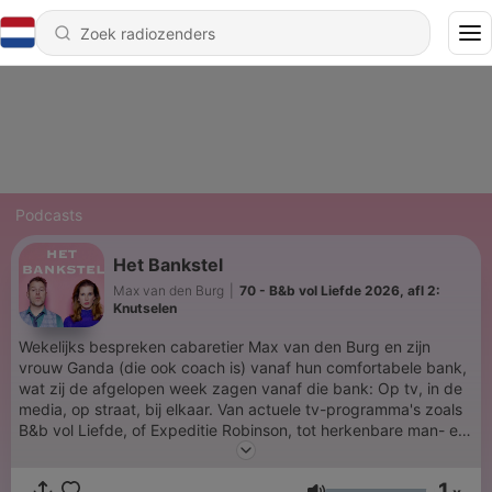
Podcasts
Het Bankstel
Max van den Burg
|
70 - B&b vol Liefde 2026, afl 2:
Knutselen
Wekelijks bespreken cabaretier Max van den Burg en zijn
vrouw Ganda (die ook coach is) vanaf hun comfortabele bank,
wat zij de afgelopen week zagen vanaf die bank: Op tv, in de
media, op straat, bij elkaar. Van actuele tv-programma's zoals
B&b vol Liefde, of Expeditie Robinson, tot herkenbare man- en
vrouwdingetjes en grotere maatschappelijke thema's. Met de
humor van Max en het geduld van Ganda daarmee, plus haar
1