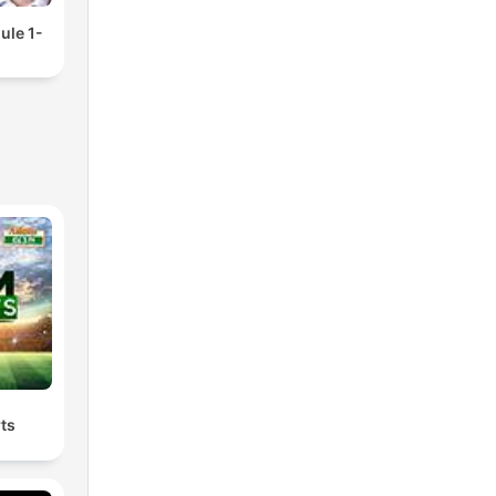
ule 1-
ts