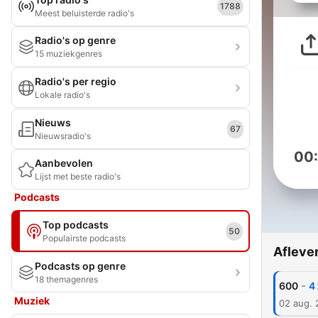
1788
Meest beluisterde radio's
Radio's op genre
15 muziekgenres
Radio's per regio
Lokale radio's
Nieuws
67
Nieuwsradio's
00
Aanbevolen
Lijst met beste radio's
Podcasts
Top podcasts
50
Populairste podcasts
Afleve
Podcasts op genre
18 themagenres
-
600
Muziek
02 aug.