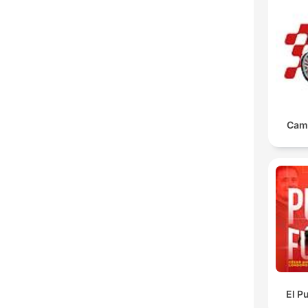
Cam
El P