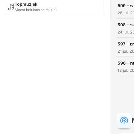
Topmuziek
-
599
Meest beluisterde muziek
28 jul. 
-
598
י
24 jul. 
-
597
ם
21 jul. 2
-
596
ה
12 jul. 2