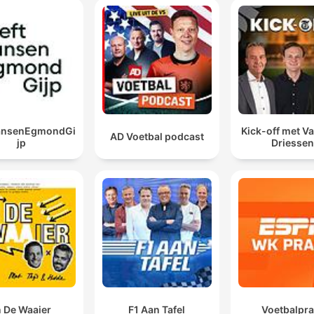
JansenEgmondGi
Kick-off met Va
AD Voetbal podcast
jp
Driessen
n De Waaier
F1 Aan Tafel
Voetbalpra