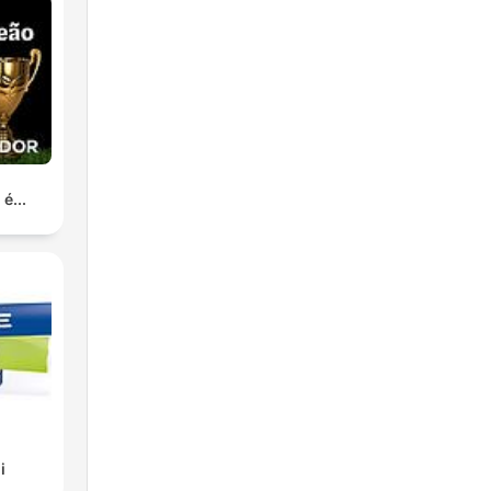
é...
i