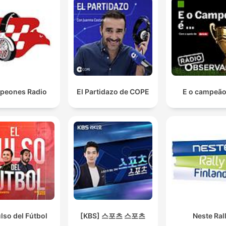
peones Radio
El Partidazo de COPE
E o campeão 
ulso del Fútbol
[KBS] 스포츠 스포츠
Neste Rall