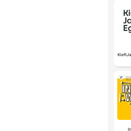
Kieft
I