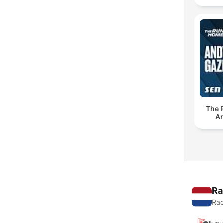
The 
An
Ra
Rad