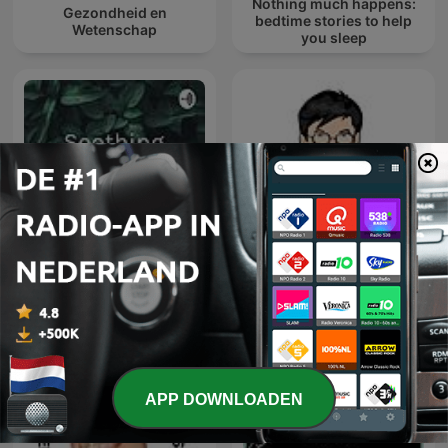
Nothing much happens:
Gezondheid en
bedtime stories to help
Wetenschap
you sleep
Soothing Ambient Sounds
ปลดล็อกกับหมอเวช
APP DOWNLOADEN