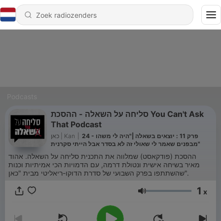
Podcasts
סליחה על השאלה - ההסכת You Can't Ask
That Podcast
כאן | Kan
|
24 - פרק 11 : יוצאים בשאלה |"היה לי משהו
מבפנים שאמר לי שאולי זה לא בסדר אבל הייתי סקרנית"
ההסכת (פודקאסט) שמלווה את התכנית סליחה על השאלה. אהוד
מאיר בשיחה אישית ונטולת דרמה, עם הדמויות הכי אמיתיות וכנות
שהשתתפו בפרק השבועי של סדרת הדוקו-ריאליטי מבית "כאן".
1
x
Volume