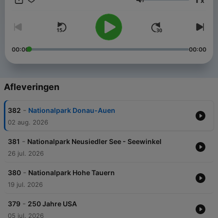
x
bisschen mehr begreifbar machen. Denn: Reisen ist ein
Volume
bewährtes Mittel, um Ängste abzubauen und Vorurteile
auszuräumen.
00:00
00:00
Afleveringen
-
382
Nationalpark Donau-Auen
02 aug. 2026
-
381
Nationalpark Neusiedler See - Seewinkel
26 jul. 2026
-
380
Nationalpark Hohe Tauern
19 jul. 2026
-
379
250 Jahre USA
05 jul. 2026