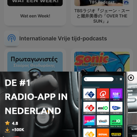
TBSラジオ『ジェーン・スー
Wat een Week!
と堀井美香の「OVER THE
SUN」』
Internationale Vrije tijd-podcasts
Πρωταγωνιστές με τον
Sonic The Comic The
Σταύρο Θεοδωράκη
Podcast