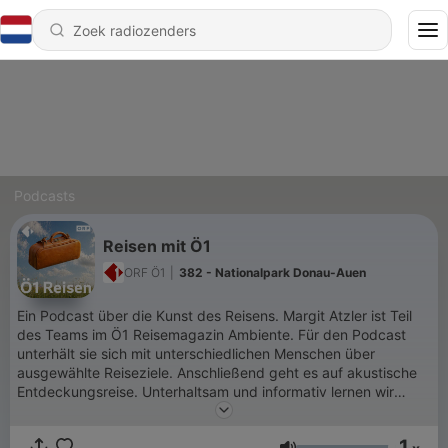
Podcasts
Reisen mit Ö1
ORF Ö1
|
382 - Nationalpark Donau-Auen
Ein Podcast über die Kunst des Reisens. Margit Atzler ist Teil
des Teams im Ö1 Reisemagazin Ambiente. Für den Podcast
unterhält sie sich mit unterschiedlichen Menschen über
ausgewählte Reiseziele. Anschließend geht es auf akustische
Entdeckungsreise. Unterhaltsam und informativ lernen wir
kulturelle Eigenheiten kennen und erfahren persönliche
Erlebnisse aus Nah und Fern, die die Welt vielleicht ein
1