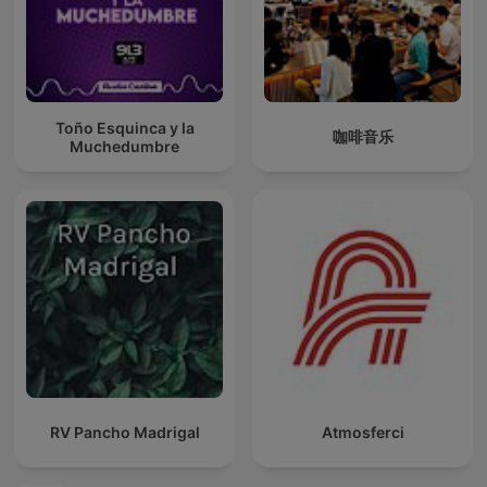
Toño Esquinca y la
咖啡音乐
Muchedumbre
RV Pancho Madrigal
Atmosferci