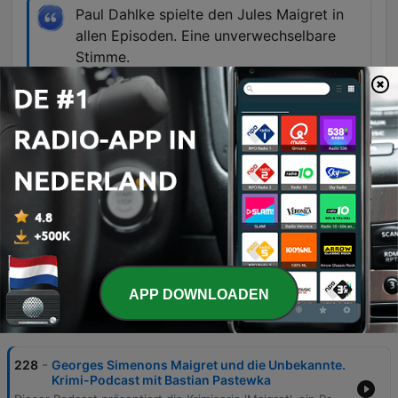
Paul Dahlke spielte den Jules Maigret in
allen Episoden. Eine unverwechselbare
Stimme.
01:00:09 · Der Sprecher würdigt die
schauspielerische Leistung von Paul Dahlke in
der Maigret-Serie.
Genau, unsere gepfiffene Kein Mucks
Schlussmusik ist die Instrumentalversion
von Michael Jaris Lied Ausgerechnet Du.
01:20:34 · Der Sprecher enthüllt die Herkunft der
Schlussmelodie des Podcasts.
APP DOWNLOADEN
Afleveringen
-
228
Georges Simenons Maigret und die Unbekannte.
Krimi-Podcast mit Bastian Pastewka