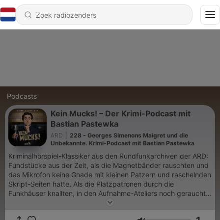
Podcasts
Kein Mucks! – Der Krimi-Podcast mit
Bastian Pastewka
ARD
|
228 - Georges Simenons Maigret und die
Unbekannte. Krimi-Podcast mit Bastian Pastewka
Kriminalhörspiel-Klassiker aus den Rundfunkarchiven der ARD:
Fundstücke aus der Zeit, als die Magnetbänder rauschten und
das Mikrofon keine Gnade mit kleinen Patzern und raschelnden
Skript-Seiten hatte. Als die Platzpatronen durch die
Funkhäuser knallten, in den Aufnahme-Ateliers noch geraucht
wurde und der Whisky bereitstand, um die Stimme zu ölen.
Verräterische Erdspuren, gestohlene Skalpelle, die Stimme