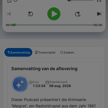
1
x
einer Leiche am Telefon – und immer wieder die Frage: Wer ist
Volume
der Täter? Hörspiele in voller Länge präsentiert von Bastian
Pastewka, dazu Bonusinfos, Biografisches und Nonsens.
Donnerstags zuerst in ARD Sounds: https://1.ard.de/keinmucks
00:00
00:00
Samenvatting
Transcriptie
Zoeken
Samenvatting van de aflevering
Duur
Gepubliceerd
1:23:34
06 aug. 2026
Dieser Podcast präsentiert die Krimiserie
'Maigret', ein Radiohörspiel aus dem Jahr 1961