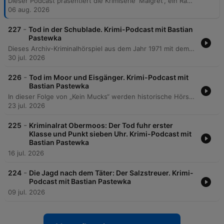
Dieser Podcast präsentiert die Krimiserie 'Maigret', ein Radiohörspiel aus dem Jahr 1961 basierend auf den Romanen von Georges Simenon. Im Fokus steht das erste Hörspiel 'Maigret und die Unbekannte', in dem die Ermittlungen rund um die Leiche eines jungen Mädchens am Place Vendôme sowie die Suche nach Spuren wie einem alten Foto und Zeugenaussagen thematisiert werden. Zusätzlich beleuchtet die Episode das filmische und hörspieltechnische Erbe der beteiligten Schauspieler, darunter Paul Dahlke, Ulrich Beiger und Lina Carstens. Die Folge schließt mit einem Rückblick auf die Maigret-Produktionen sowie musikalischen Verbindungen zum ZDF-Krimi 'Der Kommissar'.
06 aug. 2026
-
227
Tod in der Schublade. Krimi-Podcast mit Bastian
Pastewka
Dieses Archiv-Kriminalhörspiel aus dem Jahr 1971 mit dem Titel 'Tod in der Schublade' behandelt den Fall von Mr. Onslow, der behauptet, einen Einbrecher erschossen zu haben. Die Ermittlungen von Inspektor Haskell und Sergeant Figgins decken jedoch eine Inszenierung auf, die schließlich zur Enthüllung einer Erpressung durch Mrs. Onslow führt. Die Episode beleuchtet zudem die Hintergründe des Falls, einschließlich der Entdeckung verbrannter Beweise und der Identifizierung des wahren Täters. Abschließend widmet sich der Podcast den Karrieren der legendären Schauspieler Günther Ungeheuer und Peter Fitz sowie deren prägenden Rollen in klassischen deutschen Hörspielkrimis.
30 jul. 2026
-
226
Tod im Moor und Eisgänger. Krimi-Podcast mit
Bastian Pastewka
In dieser Folge von „Kein Mucks“ werden historische Hörspielschätze aus dem DDR-Archiv präsentiert. Im Mittelpunkt steht das Kriminalhörspiel „Tod im Moor“, in dem die Untersuchung einer alten Moorleiche zu illegalen Schwarzmarktgeschäften und persönlichen Verstrickungen führt, sowie der Krimi „Eisgänger“, der einen Brand in einer Werft an der Ostsee und die damit verbundenen familiären Konflikte thematisiert. Zusätzlich bietet die Episode tiefe Einblicke in die Geschichte des DDR-Krimis. Es wird die Entstehung der Radioserie „Tatbestand“ sowie des Fernsehklassikers „Polizeiruf 110“ beleuchtet und die beeindruckende Karriere des Schauspielers Jürgen Frohrieb nachgezeichnet.
23 jul. 2026
-
225
Kriminalrat Obermoos: Der Tod fuhr erster
Klasse und Punkt sieben Uhr. Krimi-Podcast mit
Bastian Pastewka
16 jul. 2026
-
224
Die Jagd nach dem Täter: Der Salzstreuer. Krimi-
Podcast mit Bastian Pastewka
09 jul. 2026