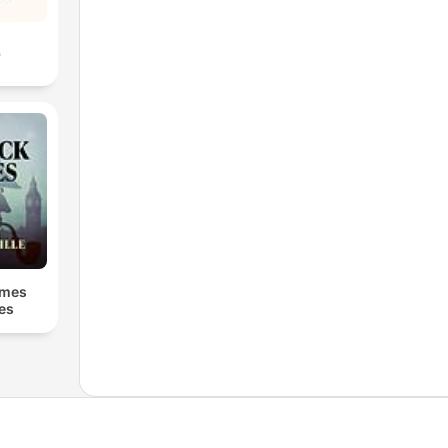
ق
lmes
ies