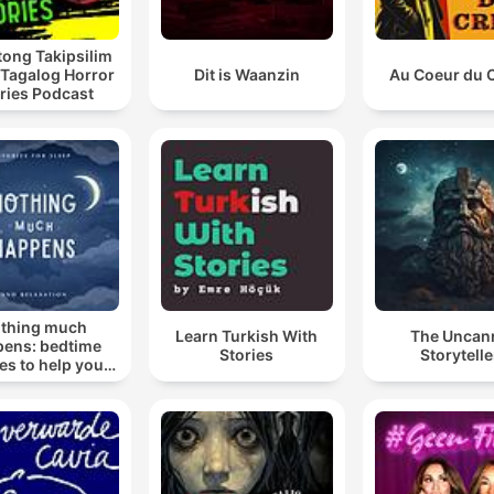
ong Takipsilim
 Tagalog Horror
Dit is Waanzin
Au Coeur du 
ries Podcast
thing much
Learn Turkish With
The Uncan
ens: bedtime
Stories
Storytelle
ies to help you
sleep