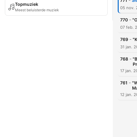
-
771
Sł
Topmuziek
05 nov. 
Meest beluisterde muziek
-
770
"O
07 feb. 
-
769
"K
31 jan. 
-
768
"B
P
17 jan. 
-
761
"W
Ma
12 jan. 