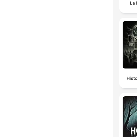
La 
Hist