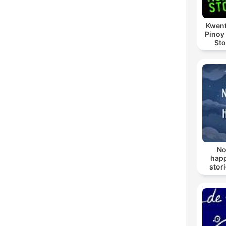
Kwent
Pinoy
Sto
No
happ
stor