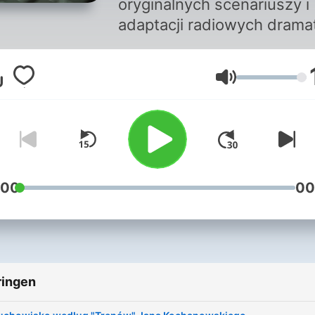
oryginalnych scenariuszy i
adaptacji radiowych dram
scenicznych, powieści,
reportaży, poezji.
Volume
:00
00
ringen