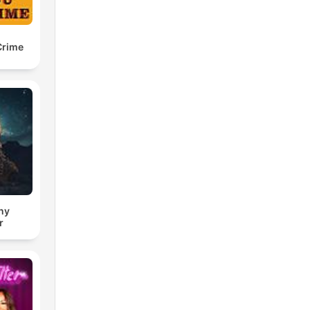
Crime
ny
r