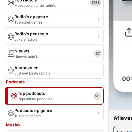
1788
Meest beluisterde radio's
Radio's op genre
15 muziekgenres
Radio's per regio
Lokale radio's
Nieuws
67
Nieuwsradio's
Aanbevolen
Lijst met beste radio's
00
Podcasts
Top podcasts
50
Populairste podcasts
Podcasts op genre
18 themagenres
Afleve
Muziek