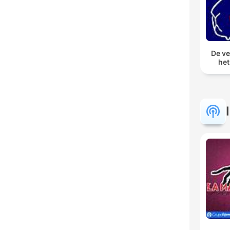
De ve
het