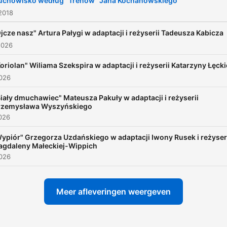
uchowisko według "Trenów" Jana Kochanowskiego
2018
jcze nasz" Artura Pałygi w adaptacji i reżyserii Tadeusza Kabicza
2026
oriolan" Wiliama Szekspira w adaptacji i reżyserii Katarzyny Łęcki
2026
iały dmuchawiec" Mateusza Pakuły w adaptacji i reżyserii
rzemysława Wyszyńskiego
2026
ypiór" Grzegorza Uzdańskiego w adaptacji Iwony Rusek i reżyser
gdaleny Małeckiej-Wippich
2026
Meer afleveringen weergeven