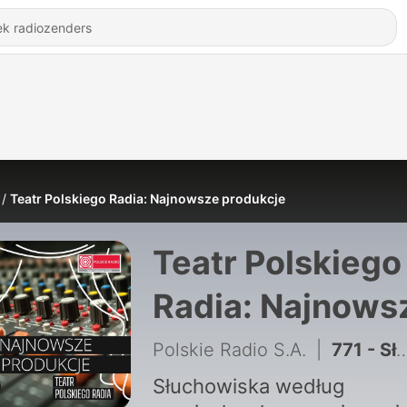
Teatr Polskiego Radia: Najnowsze produkcje
Teatr Polskiego
Radia: Najnows
produkcje
Polskie Radio S.A.
|
771 - Słuchowisko według "Trenów" Jana Kochanowskiego
Słuchowiska według