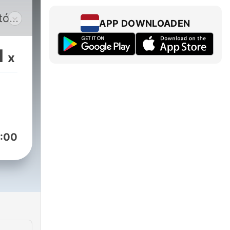
atów
APP DOWNLOADEN
1
x
:00