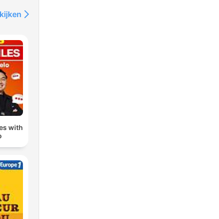
kijken
les with
o