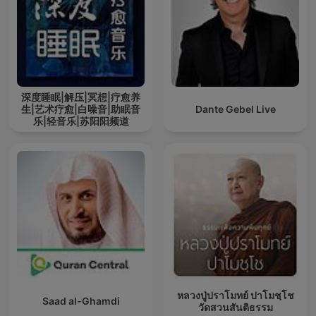
深度睡眠|解压|冥想|疗愈养
生|艺术疗愈|白噪音|助眠音
Dante Gebel Live
乐|轻音乐|苏阳阳频道
หลวงปู่ปราโมทย์ ปาโมชฺโช
Saad al-Ghamdi
วัดสวนสันติธรรม