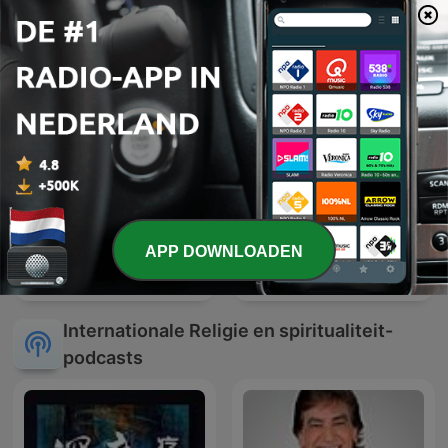
Vrijheid
APP DOWNLOADEN
Bible Prophecy Talk - End
Times News and Theology
Kloostergesprekken
Podcast
Internationale Religie en spiritualiteit-
podcasts