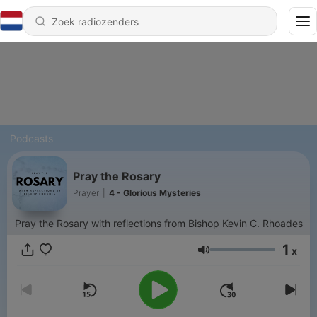
Podcasts
Pray the Rosary
Prayer
|
4 - Glorious Mysteries
Pray the Rosary with reflections from Bishop Kevin C. Rhoades
1
x
Volume