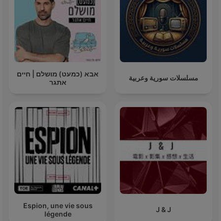
אבא (כמעט) מושלם | חיים
مسلسلات سورية وعربية
אתגר
Espion, une vie sous
J & J
légende