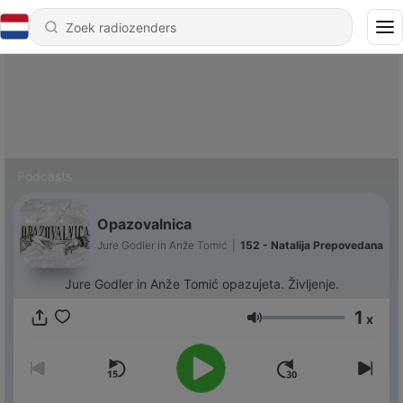
Podcasts
Opazovalnica
Jure Godler in Anže Tomić
|
152 - Natalija Prepovedana
Jure Godler in Anže Tomić opazujeta. Življenje.
1
x
Volume