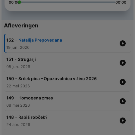
00:00
00:00
Afleveringen
-
152
Natalija Prepovedana
19 jun. 2026
-
151
Strugarji
05 jun. 2026
-
150
Srček pica – Opazovalnica v živo 2026
22 mei 2026
-
149
Homogena zmes
08 mei 2026
-
148
Rabiš robček?
24 apr. 2026