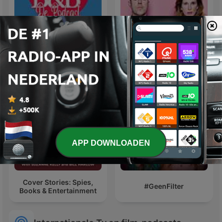
B&B De Podcast - Een
podcast over B&B Vol
Het Bankstel
Liefde
APP DOWNLOADEN
Cover Stories: Spies,
#GeenFilter
Books & Entertainment