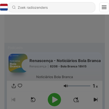
Podcasts
Renascença - Noticiários Bola Branca
Renascença
|
8208 - Bola Branca 18h15
Noticiários Bola Branca
1
x
Volume