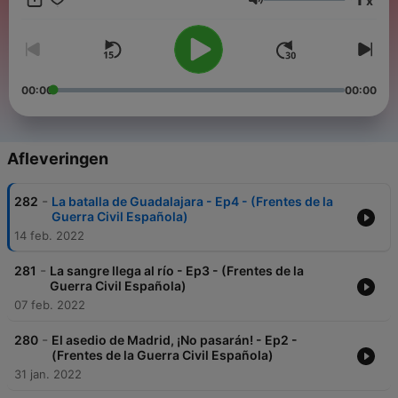
x
importantes de nuestra época, la historia de las civilizaciones o
Volume
los conflictos armados que cambiaron el mundo. Un proyecto
de www.muyinteresante.es Dirección, voz y producción: Iván
Patxi Gómez Gallego
00:00
00:00
Afleveringen
-
282
La batalla de Guadalajara - Ep4 - (Frentes de la
Guerra Civil Española)
14 feb. 2022
-
281
La sangre llega al río - Ep3 - (Frentes de la
Guerra Civil Española)
07 feb. 2022
-
280
El asedio de Madrid, ¡No pasarán! - Ep2 -
(Frentes de la Guerra Civil Española)
31 jan. 2022