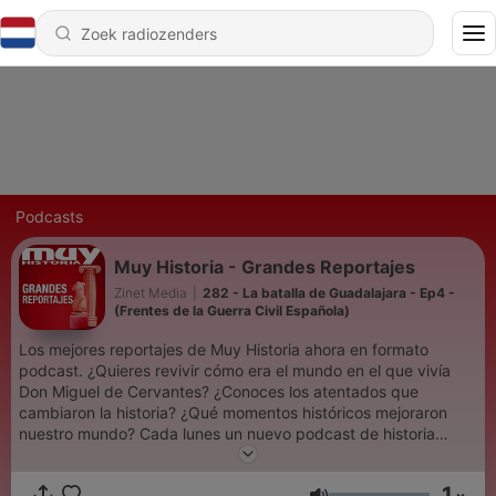
Podcasts
Muy Historia - Grandes Reportajes
Zinet Media
|
282 - La batalla de Guadalajara - Ep4 -
(Frentes de la Guerra Civil Española)
Los mejores reportajes de Muy Historia ahora en formato
podcast. ¿Quieres revivir cómo era el mundo en el que vivía
Don Miguel de Cervantes? ¿Conoces los atentados que
cambiaron la historia? ¿Qué momentos históricos mejoraron
nuestro mundo? Cada lunes un nuevo podcast de historia
gracias a los grandes reportajes de nuestra revista, series
documentales que te explicarán los contextos históricos más
1