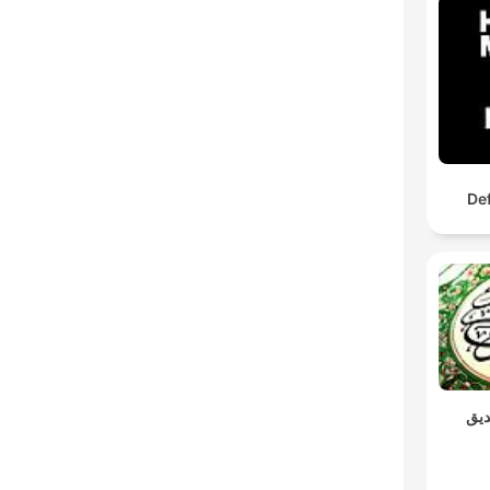
De
ديق