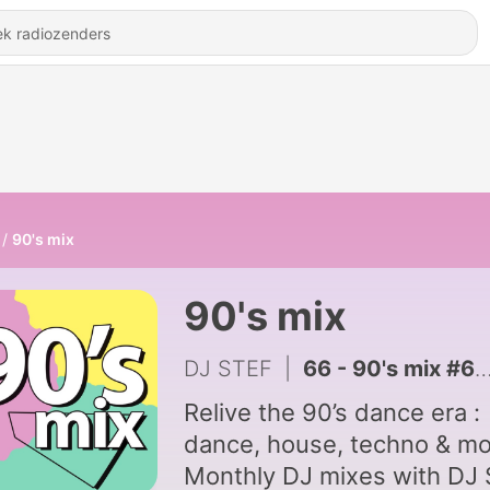
90's mix
90's mix
DJ STEF
|
66 - 90's mix #64 - strictly rhythm 1990-92
Relive the 90’s dance era :
dance, house, techno & mo
Monthly DJ mixes with DJ S