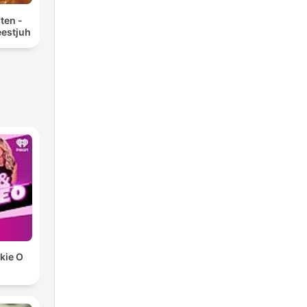
ten -
eestjuh
ckie O