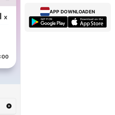
s 90
lus
APP DOWNLOADEN
1
x
J
st
 and
:00
’s
the
e