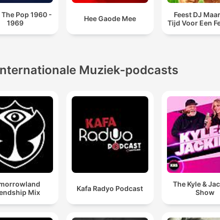
 The Pop 1960 -
Feest DJ Maar
Hee Gaode Mee
1969
Tijd Voor Een F
Internationale Muziek-podcasts
morrowland
The Kyle & Ja
Kafa Radyo Podcast
iendship Mix
Show