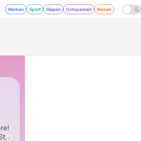
Werken
Sport
Slapen
Ontspannen
Reizen
re!
tef.