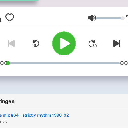
Replongez dans les année
: dance, house, techno & p
encore ! Chaque mois un
Volume
nouvel épisode mixé par D
Stef. DJ Stef takes you back to
the golden era with the be
dance, house, techno,
eurodance, acid, new beat
:00
00
more... Relive the 90’s club &
rave vibes – remixed and
reimagined for today. ♻️ 90
mix – recycled music from 
ringen
90’s! Subscribe now and get a
new DJ mix every month. DJ
s mix #64 - strictly rhythm 1990-92
Stef vous fait revivre la foli
2026