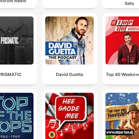
ctrum Radio
Sets
PRISMATIC
David Guetta
Top 40 Weekove