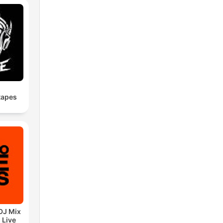
tapes
DJ Mix
 Live