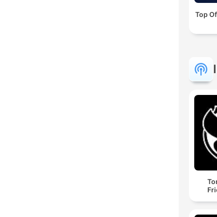
Top Of
To
Fr