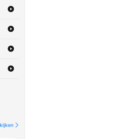
e,
new
és
s et
 la
rir
is.
kijken