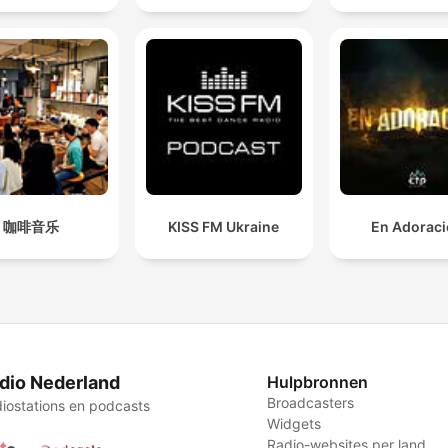
咖啡音乐
KISS FM Ukraine
En Adorac
dio Nederland
Hulpbronnen
Broadcasters
iostations en podcasts
Widgets
Radio-websites per land