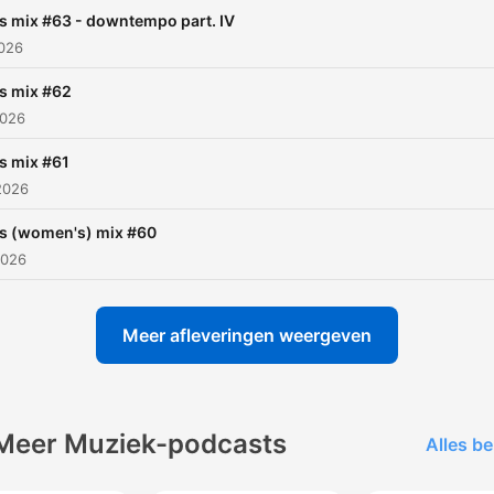
des années 90 avec les
s mix #63 - downtempo part. IV
meilleurs sons dance, hous
2026
techno, eurodance, acid, 
s mix #62
beat et plus encore...
2026
Redécouvrez les meilleurs
sons 90’s – mixés et remix
s mix #61
2026
comme à l’époque des club
raves. ♻️ 90’s mix – recycle
's (women's) mix #60
musique des années 90 !
2026
Abonnez-vous pour découv
un nouveau mix chaque mo
Meer afleveringen weergeven
Meer Muziek-podcasts
Alles be