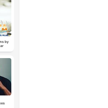
ons by
lar
xes