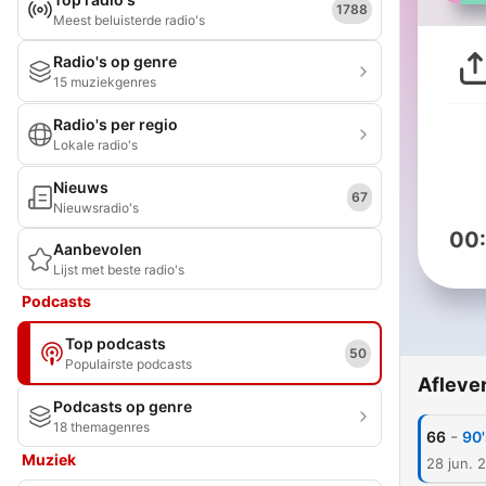
1788
Meest beluisterde radio's
Radio's op genre
15 muziekgenres
Radio's per regio
Lokale radio's
Nieuws
67
Nieuwsradio's
00
Aanbevolen
Lijst met beste radio's
Podcasts
Top podcasts
50
Populairste podcasts
Afleve
Podcasts op genre
18 themagenres
-
66
90'
Muziek
28 jun. 