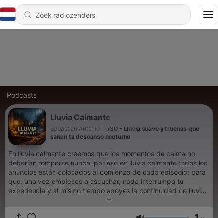
Podcasts
Lluvia Calmante
Sebastian Antonio
|
730 - Lluvia suave y truenos que
sanan tu descanso nocturno
En lluvia calmante creemos que los momentos de calma no
deberían romperse nunca, por eso en lluvia calmante todos los
anuncios están colocados al comienzo de cada episodio: para
que, una vez empieces a escuchar, nada interrumpa tu
experiencia y al mismo tiempo apoyes la continuidad de lluvia
calmante. Tal vez te ha pasado: terminas un día largo, te
acuestas, buscas sonidos de lluvia y solo quieres que el mundo
1