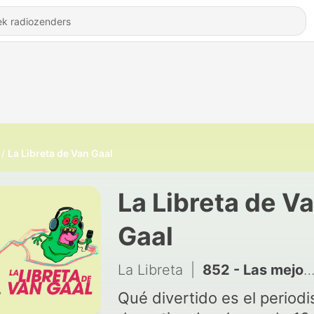
La Libreta de Van Gaal
La Libreta de V
Gaal
La Libreta
|
852 - Las mejores bonus tracks de la temporada 10 (I)
Qué divertido es el period