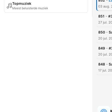
-
852
L
Topmuziek
03 aug.
Meest beluisterde muziek
-
851
#3
27 jul. 2
-
850
S
20 jul. 
-
849
#
20 jul. 
-
848
S
17 jul. 2