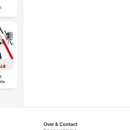
i
t
ale
Over & Contact