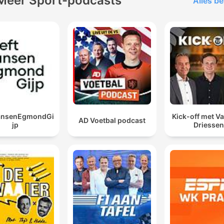
Meer Sport-podcasts
Alles be
JansenEgmondGi
Kick-off met Va
AD Voetbal podcast
jp
Driessen