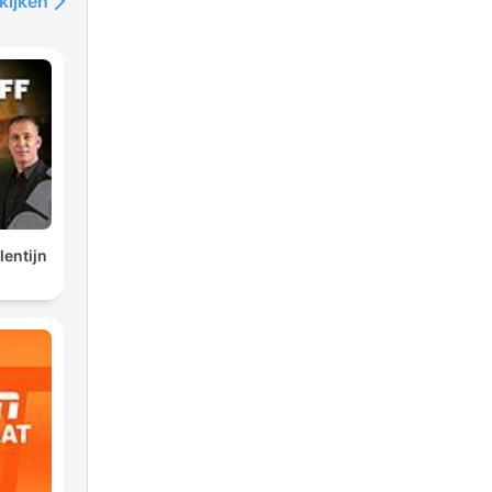
kijken
lentijn