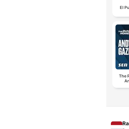
El P
The 
An
Ra