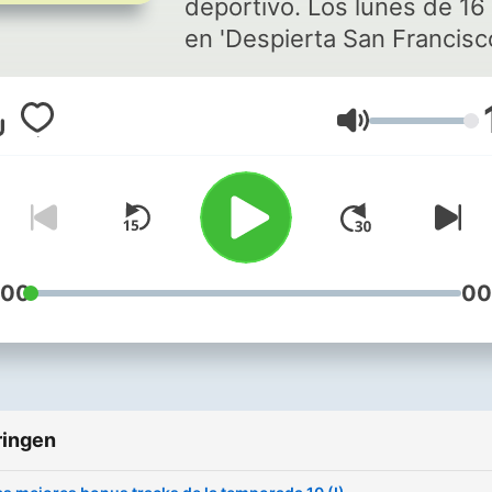
deportivo. Los lunes de 16 
en 'Despierta San Francisc
de Radio Marca.
Volume
:00
00
ringen