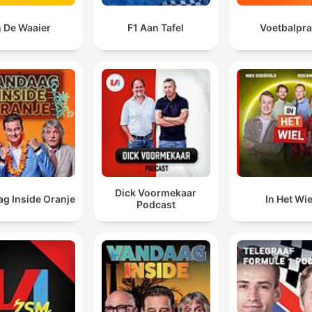
n De Waaier
F1 Aan Tafel
Voetbalpra
Dick Voormekaar
g Inside Oranje
In Het Wie
Podcast