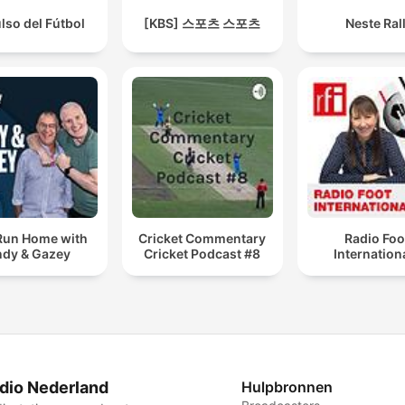
ulso del Fútbol
[KBS] 스포츠 스포츠
Neste Rall
Run Home with
Cricket Commentary
Radio Foo
dy & Gazey
Cricket Podcast #8
Internation
dio Nederland
Hulpbronnen