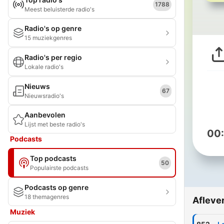
1788
Meest beluisterde radio's
Radio's op genre
15 muziekgenres
Radio's per regio
Lokale radio's
Nieuws
67
Nieuwsradio's
Aanbevolen
Lijst met beste radio's
00
Podcasts
Top podcasts
50
Populairste podcasts
Podcasts op genre
18 themagenres
Afleve
Muziek