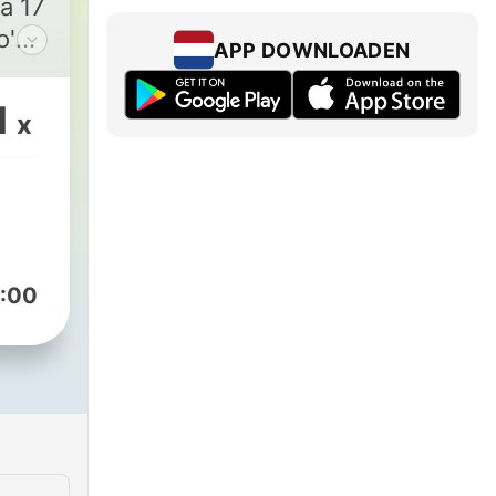
a 17
o'
APP DOWNLOADEN
1
x
:00