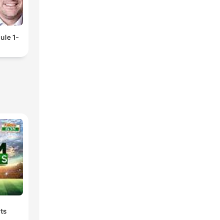
ule 1-
ts