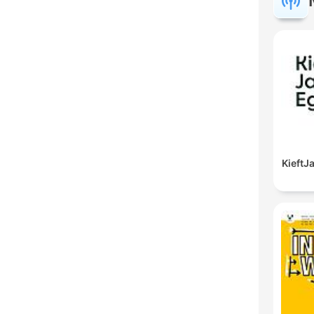
Kieft