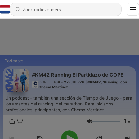
Podcasts
#KM42 Running El Partidazo de COPE
COPE
|
768 - 27-JUL-26 | #KM42, 'Running' con
Chema Martínez
Un podcast - también una sección de Tiempo de Juego - para
los amantes del running, del marathón: Para iniciados,
profesionales, principantes, con Chema MartÌnez.
1
x
Volume