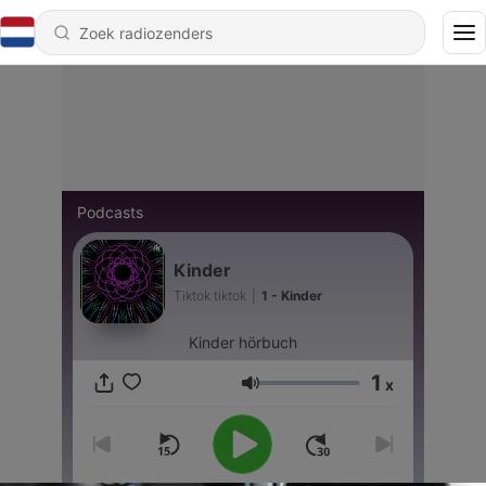
Podcasts
Kinder
Tiktok tiktok
|
1 - Kinder
Kinder hörbuch
1
x
Volume