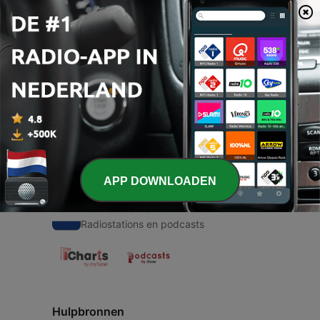
00:00
00:00
Afleveringen
-
1
Kinder
01 mrt. 2021
APP DOWNLOADEN
Radio Nederland
Radiostations en podcasts
Hulpbronnen