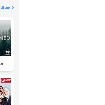
kijken
ed