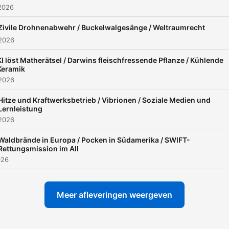
2026
Zivile Drohnenabwehr / Buckelwalgesänge / Weltraumrecht
 2026
KI löst Matherätsel / Darwins fleischfressende Pflanze / Kühlende
Keramik
 2026
Hitze und Kraftwerksbetrieb / Vibrionen / Soziale Medien und
Lernleistung
 2026
Waldbrände in Europa / Pocken in Südamerika / SWIFT-
Rettungsmission im All
026
Meer afleveringen weergeven