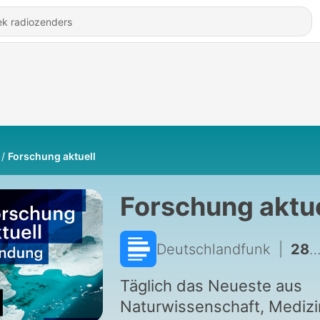
Forschung aktuell
Forschung aktue
Deutschlandfunk
|
2853 - KI designt Viren / Risiko Flussvertiefung / E-Scooter / Schneckenschleim
Täglich das Neueste aus
Naturwissenschaft, Medizi