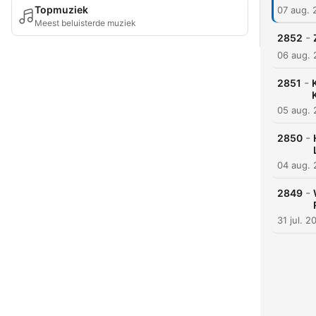
Topmuziek
07 aug. 
Meest beluisterde muziek
-
2852
06 aug.
-
2851
05 aug.
-
2850
04 aug.
-
2849
31 jul. 2