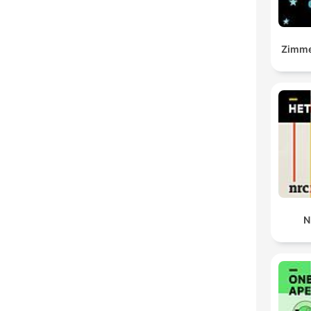
Zimme
N