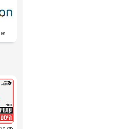
len
עושים הי