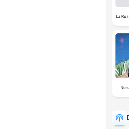
La Ros
Ner