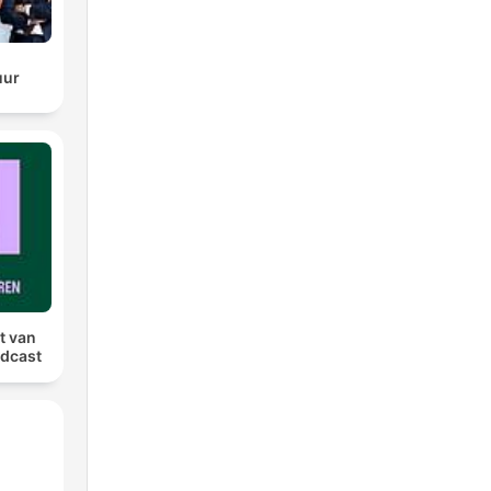
uur
t van
dcast