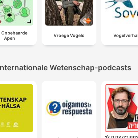
 Onbehaarde
Vroege Vogels
Vogelverha
Apen
Internationale Wetenschap-podcasts
סטוריה עם רן לוי