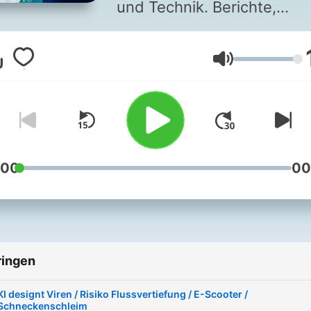
und Technik. Berichte,
Reportagen und Interview
aus der Welt der
Volume
Wissenschaft. Außerdem:
Wissenswertes und
Wissenschaftliches zum
Coronavirus.
:00
00
ringen
KI designt Viren / Risiko Flussvertiefung / E-Scooter /
Schneckenschleim