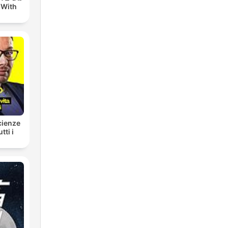
 With
cienze
tti i