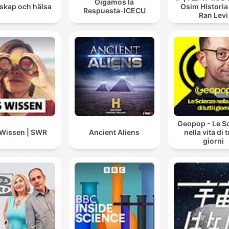
Oigamos la
skap och hälsa
Osim Historia
Respuesta-ICECU
Ran Levi
Geopop - Le S
Wissen | SWR
Ancient Aliens
nella vita di tu
giorni