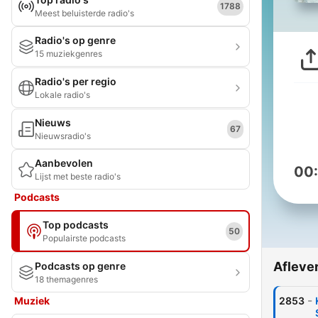
1788
Meest beluisterde radio's
Radio's op genre
15 muziekgenres
Radio's per regio
Lokale radio's
Nieuws
67
Nieuwsradio's
Aanbevolen
00
Lijst met beste radio's
Podcasts
Top podcasts
50
Populairste podcasts
Afleve
Podcasts op genre
18 themagenres
-
Muziek
2853