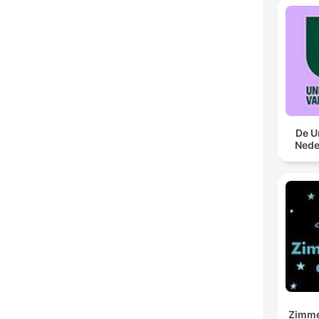
De U
Nede
Zimme