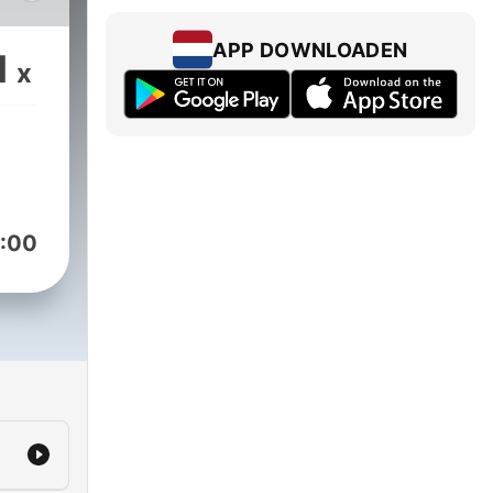
:
com
APP DOWNLOADEN
1
x
audesovnis.com)
z
:00