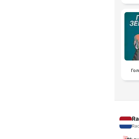
Гол
Ra
Rad