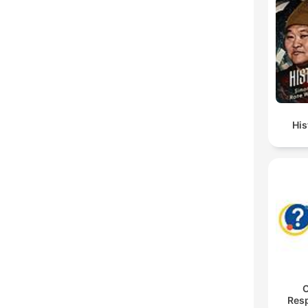
His
O
Res