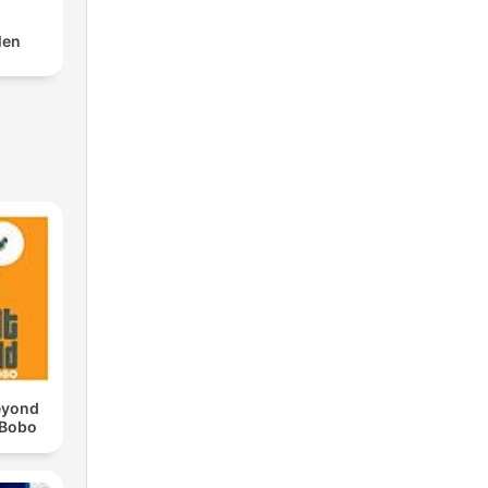
len
eyond
 Bobo