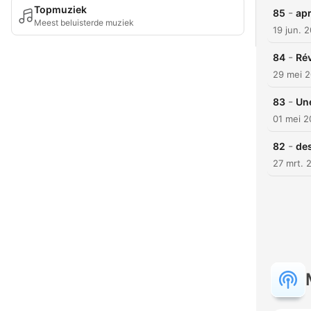
Topmuziek
-
85
apr
Meest beluisterde muziek
19 jun. 
-
84
Rév
29 mei 
-
83
Une
01 mei 
-
82
des
27 mrt. 