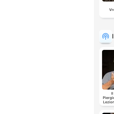
Vr
I
Piergi
Lezion