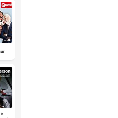
uur
 B.