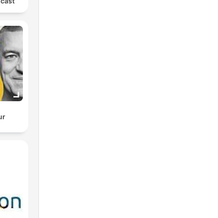
cast
ur