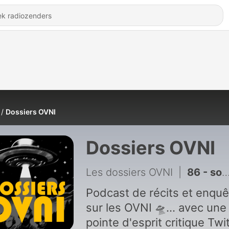
Dossiers OVNI
Dossiers OVNI
Les dossiers OVNI
|
86 - sous les étoiles en burn-out ufologique
Podcast de récits et enqu
sur les OVNI 🛸... avec une
pointe d'esprit critique Twitter