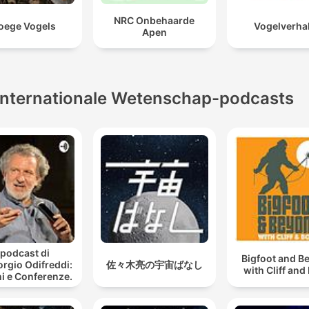
NRC Onbehaarde
oege Vogels
Vogelverha
Apen
Internationale Wetenschap-podcasts
l podcast di
Bigfoot and B
orgio Odifreddi:
佐々木亮の宇宙ばなし
with Cliff and
i e Conferenze.