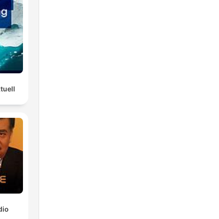
tuell
dio