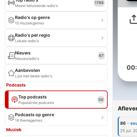
1788
Meest beluisterde radio's
Radio's op genre
15 muziekgenres
Radio's per regio
Lokale radio's
Nieuws
67
Nieuwsradio's
00
Aanbevolen
Lijst met beste radio's
Podcasts
Top podcasts
50
Populairste podcasts
Afleve
Podcasts op genre
18 themagenres
-
86
sou
Muziek
25 jul. 