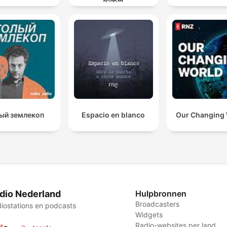
ый землекоп
Espacio en blanco
Our Changing
dio Nederland
Hulpbronnen
Broadcasters
iostations en podcasts
Widgets
Radio-websites per land