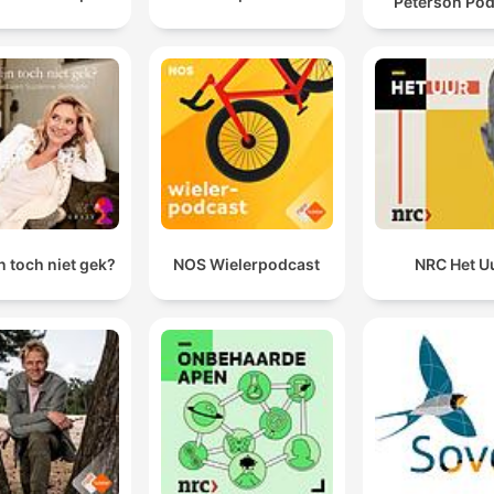
Peterson Pod
n toch niet gek?
NOS Wielerpodcast
NRC Het U