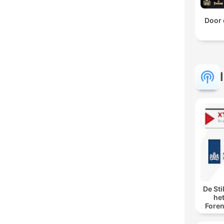
Door 
De Sti
he
Foren
spore