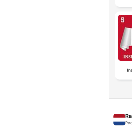
In
Ra
Rad