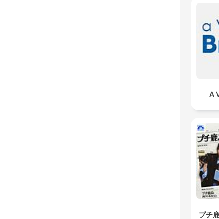
A 
プチ鹿