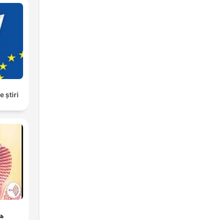
e știri
ه