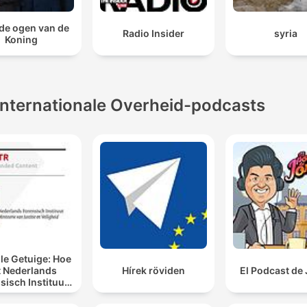
de ogen van de
Radio Insider
syria
Koning
Internationale Overheid-podcasts
lle Getuige: Hoe
t Nederlands
Hírek röviden
El Podcast de
sisch Instituut
n laat spreken