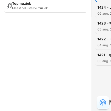
Topmuziek
-
1424
Meest beluisterde muziek
06 aug.
-
1423
ब
05 aug.
-
1422
I
04 aug.
-
1421
प
03 aug.