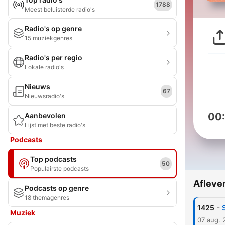
1788
Meest beluisterde radio's
Radio's op genre
15 muziekgenres
Radio's per regio
Lokale radio's
Nieuws
67
Nieuwsradio's
00
Aanbevolen
Lijst met beste radio's
Podcasts
Top podcasts
50
Populairste podcasts
Afleve
Podcasts op genre
18 themagenres
-
1425
S
Muziek
07 aug. 