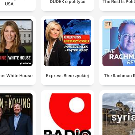
DUDEK o polityce
The Rest Is Poli
USA
ne: White House
Express Biedrzyckiej
The Rachman 