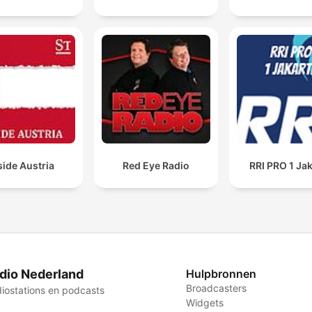
side Austria
Red Eye Radio
RRI PRO 1 Ja
dio Nederland
Hulpbronnen
Broadcasters
iostations en podcasts
Widgets