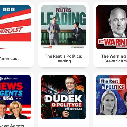
The Rest Is Politics:
The Warning 
Americast
Leading
Steve Schm
News Agents -