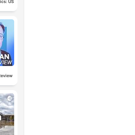
tics: US
Review