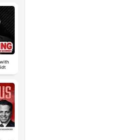
with
idt