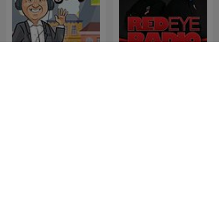
El Podcast de Jorge
Red Eye Radio
Frontlinjen
Vlevo dole