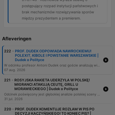
postępujący rozpad instytucji państwowych i
brak mechanizmów rozwiązywania sporów
między prezydentem a premierem.
Afleveringen
-
222
PROF. DUDEK ODPOWIADA NAWROCKIEMU!
POLEXIT, KIBOLE I POWSTANIE WARSZAWSKIE |
Dudek o Polityce
W odcinku profesor Antoni Dudek oraz goście analizują wielowymiarowe kryzysy w polskiej sferze publicznej, od wpływu sondaży na zachowania wyborcze i kontrowersji wokół interpretacji historii Powstania Warszawskiego, po narastającą brutalizację debaty. Program porusza kwestie cyberbezpieczeństwa polityków w obliczu ataków hakerskich oraz napięć geopolitycznych wpływających na rynek paliw. Analizie poddano również wewnętrzne konflikty w obozie PiS, w tym relacje między Mateuszem Morawieckim a Jarosławem Kaczyńskim, oraz proces „braunizacji” polskiej prawicy. Rozmówcy oceniają także zmiany w polityce migracyjnej, sytuację w służbie zdrowia oraz wyzwania stojące przed relacjami Polski z Unią Europejską.
07 aug. 2026
-
221
ROSYJSKA RAKIETA UDERZYŁA W POLSKĘ!
MIGRANCI ATAKUJĄ CEUTĘ, GRILL U
MORAWIECKIEGO | Dudek o Polityce
Odcinek poświęcony jest głębokiej analizie polskiej sceny politycznej, ze szczególnym uwzględzeniem kryzysu wewnątrz Prawa i Sprawiedliwości po odejściu Mateusza Morawieckiego oraz rywalizacji frakcyjnej w obozie prawicy. Profesor Antoni Dudek omawia przyszłość Konfederacji, skutki weta prezydenta wobec ustawy paliwowej oraz plany Grzegorza Brauna dotyczące politycznego zaangażowania służb mundurowych. Rozmowy obejmują również kwestie bezpieczeństwa państwa i stabilności Europy, analizując kryzys migracyjny w Hiszpanii oraz incydent z rakietą na Lubelszczyźnie. Poruszono także problematykę błędów w komunikacji rządowej, w tym kontrowersyjnych alertów RCB, które mogą narażać obywateli na oszustwa.
31 jul. 2026
-
220
PROF. DUDEK KOMENTUJE ROZŁAM W PIS PO
DECYZJI KACZYŃSKIEGO! TO KONIEC PIS? |