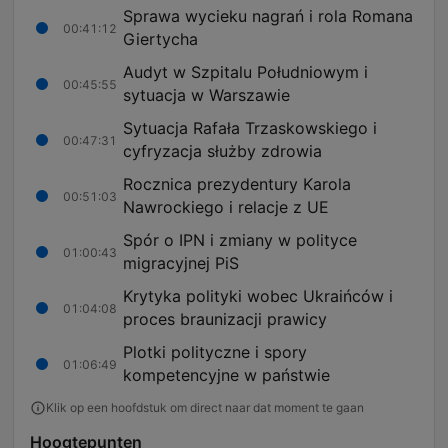
Sprawa wycieku nagrań i rola Romana
00:41:12
Giertycha
Audyt w Szpitalu Południowym i
00:45:55
sytuacja w Warszawie
Sytuacja Rafała Trzaskowskiego i
00:47:31
cyfryzacja służby zdrowia
Rocznica prezydentury Karola
00:51:03
Nawrockiego i relacje z UE
Spór o IPN i zmiany w polityce
01:00:43
migracyjnej PiS
Krytyka polityki wobec Ukraińców i
01:04:08
proces braunizacji prawicy
Plotki polityczne i spory
01:06:49
kompetencyjne w państwie
Klik op een hoofdstuk om direct naar dat moment te gaan
Hoogtepunten