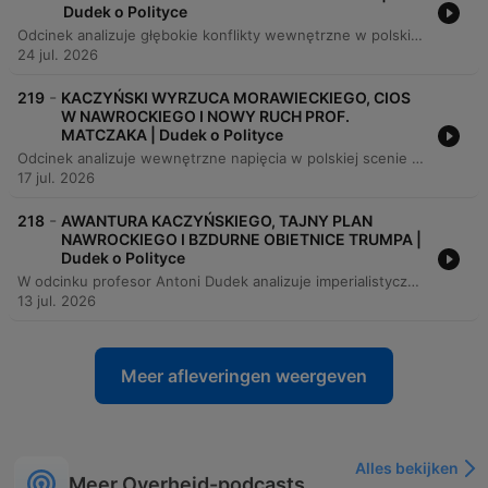
Dudek o Polityce
Odcinek analizuje głębokie konflikty wewnętrzne w polskich partiach, ze szczególnym uwzględzeniem napięć w PiS między frakcjami Morawieckiego i Czarnka oraz sporu w Konfederacji między Bosakiem a Mencenem. Autor omawia przyczyny wzrostu radykalizmu prawicowego oraz sytuację w Lewicy pod wodzą Włodzimierza Czarzastego. Program porusza również kwestie gospodarcze i społeczne, takie jak stan budżetu państwa, ceny paliw oraz wyzwania w systemie ochrony zdrowia. Analizie poddano także spekulacje dotyczące przyszłości liderów PiS, planowane referenda oraz wpływ wewnętrznych rozłamów na całą polską scenę polityczną.
24 jul. 2026
-
219
KACZYŃSKI WYRZUCA MORAWIECKIEGO, CIOS
W NAWROCKIEGO I NOWY RUCH PROF.
MATCZAKA | Dudek o Polityce
Odcinek analizuje wewnętrzne napięcia w polskiej scenie politycznej, skupiając się na ryzykach związanych z radykalizacją wyborców przez partię Korona oraz możliwym rozłamie wewnątrz PiS. Poruszane są kwestie kontrowersji wokół polityki historycznej wobec Ukrainy, w tym sporów o symbole banderowskie i roli dyplomacji. Program omawia również nowe inicjatywy polityczne, takie jak projekt profesora Marcina Matczaka oraz powstanie Unii Centrum, a także wyzwania związane z bezpieczeństwem narodowym, obecnością wojsk sojuszniczych w Polsce i sytuacją międzynarodową, w tym powrotem Rosji do federacji sportowych.
17 jul. 2026
-
218
AWANTURA KACZYŃSKIEGO, TAJNY PLAN
NAWROCKIEGO I BZDURNE OBIETNICE TRUMPA |
Dudek o Polityce
W odcinku profesor Antoni Dudek analizuje imperialistyczne dążenia Rosji oraz zagrożenia płynące z wojny hybrydowej w Europie Środkowej, rozważając przy tym kontrowersje wokół wsparcia Ukrainy systemami Patriot. Program porusza również napięcia polityczne w Polsce, w tym ambicje Karola Nawrockiego, kwestie dezinformacji oraz spory o relacje polsko-ukraińskie. Rozmówcy omawiają także problemy wewnętrzne, takie jak afery w sektorze ochrony zdrowia, kryzys autorytetu instytucji państwowych oraz wyzwania związane z polityką historyczną. Odcinek kończy się zapowiedzią materiału o Andrzeju Poczubucie, dziennikarzu uwolnionym z białoruskiego łagru.
13 jul. 2026
Meer afleveringen weergeven
Alles bekijken
Meer Overheid-podcasts