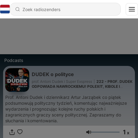
Podcasts
DUDEK o polityce
prof. Antoni Dudek i Super Exspress
|
222 - PROF. DUDEK
ODPOWIADA NAWROCKIEMU! POLEXIT, KIBOLE I
POWSTANIE WARSZAWSKIE | Dudek o Polityce
Prof. Antoni Dudek i dziennikarz Artur Jarząbek co piątek
podsumowują polityczny tydzień, komentując najważniejsze
wydarzenia i prognozując kolejne ruchy polskich i
zagranicznych graczy sceny politycznej. Zapraszamy do
słuchania i komentowania.
1
x
Volume