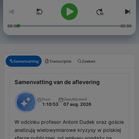
00:00
00:00
Samenvatting
Transcriptie
Zoeken
Samenvatting van de aflevering
Duur
Gepubliceerd
1:10:53
07 aug. 2026
W odcinku profesor Antoni Dudek oraz goście
analizują wielowymiarowe kryzysy w polskiej
sferze publicznej, od wpływu sondaży na