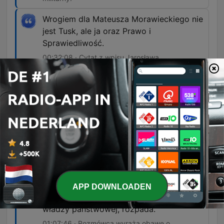
Wrogiem dla Mateusza Morawieckiego nie
jest Tusk, ale ja oraz Prawo i
Sprawiedliwość.
00:32:08 · Cytat z wpisu Jarosława
Kaczyńskiego, który komentuje zmieniającą się
relację między liderami PiS a Morawieckim.
Generalnie trwa Braunizacja polskiej
prawicy.
01:05:15 · Autor stwierdza, że Grzegorz Braun
staje się liderem wyznaczającym kierunki dla
polskiej prawicy.
Polska jest krajem, który się na naszych
oczach, jeśli chodzi o państwo prawa i
APP DOWNLOADEN
relacje między najwyższymi organami
władzy państwowej, rozpada.
01:07:46 · Rozmówca wyraża obawę o