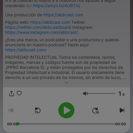
A ti te cuestan lo mismo y a nosotros nos ayudas a seguir
creciendo: 👉
https://amzn.to/4c6ITIq
Una producción de
https://abbcast.com
Página web:
https://abbcast.com
Twitter:
https://twitter.com/AbbcastSound
Instagram:
https://www.instagram.com/abbcast/
¿Eres una marca, un podcaster o una productora y quieres
anunciarte en nuestro podcast? Hazlo aquí:
https://abbcast.com/
PROPIEDAD INTELECTUAL Todos los contenidos, textos,
imágenes, marcas y códigos fuente son de propiedad de
JPPRO Barcelona SL y están protegidos por los derechos de
Propiedad Intelectual e Industrial. El usuario únicamente tiene
derecho a un uso privado de los mismos, sin ánimo de lucro, y
necesita autorización expresa para modificarlos, reproducirlos,
explotarlos, distribuirlos o ejercer cualquier derecho
1
perteneciente a su titular.
x
Volume
00:00
00:00