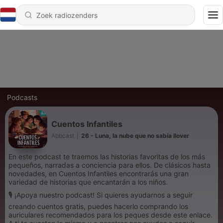
Podcasts
Cuentos Infantiles
Abbcast
|
26 - Luna, la nube que no sabía llover
En este podcast te traemos las historias favoritas de los más
pequeños, narradas a conciencia para ellos. De clásicos hasta
novedades, en Cuentos Infantiles encontrarás una gran
variedad de historias que encantarán a los niños.
🎙️ ¡Apoya nuestro podcast! Si quieres ayudarnos a seguir
creando cuentos gratis, puedes hacerlo comprando los
auriculares recomendados para los peques desde este enlace.