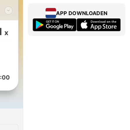
APP DOWNLOADEN
s,
vous
1
x
de
:00