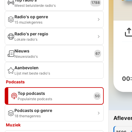
1788
Meest beluisterde radio's
Radio's op genre
15 muziekgenres
Radio's per regio
Lokale radio's
Nieuws
67
Nieuwsradio's
Aanbevolen
Lijst met beste radio's
00
Podcasts
Top podcasts
50
Populairste podcasts
Podcasts op genre
18 themagenres
Afleve
Muziek