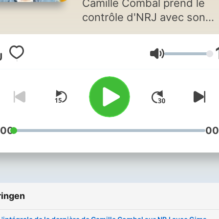
Camille Combal prend le
contrôle d'NRJ avec son
équipe en direct. Anecdote
jeux, et invités, abonnez-
Volume
et retrouvez les meilleurs
moments et les intégrales 
l’émission.
:00
00
ringen