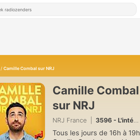
Camille Combal sur NRJ
Camille Combal
sur NRJ
NRJ France
|
3596 - L'intégrale de la dernière de Camille Combal sur NRJ avec Gims
Tous les jours de 16h à 19h