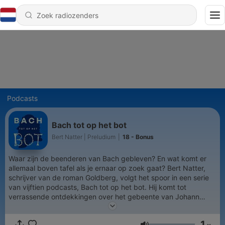
Podcasts
Bach tot op het bot
Bert Natter | Preludium
|
18 - Bonus
Waar zijn de beenderen van Bach gebleven? En wat komt er
allemaal boven tafel als je ernaar op zoek gaat? Bert Natter,
schrijver van de roman Goldberg, volgt het spoor in een serie
van vijftien podcasts, Bach tot op het bot. Hij komt tot
verrassende ontdekkingen over het gebeente van Johann
Sebastian. Ook doet hij een poging om uit te zoeken hoe Bach
tegenover leven en dood stond, waarbij hij stuit op onbekende
1