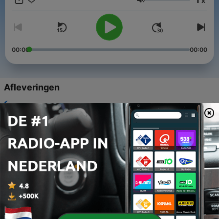
x
verhalen over de grootste componist aller tijden.
Volume
00:00
00:00
Afleveringen
-
18
Bonus
31 mrt. 2021
-
17
Verwijderde scene
31 mrt. 2021
-
16
Aflevering 15: Een mausoleum voor Bach
31 mrt. 2021
-
15
Aflevering 14: Het Reichs - Bach - Fest
05 mrt. 2021