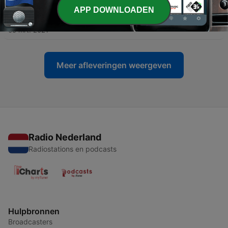
APP DOWNLOADEN
-
14
Aflevering 13: Waar is Bach?
05 mrt. 2021
Meer afleveringen weergeven
Radio Nederland
Radiostations en podcasts
Hulpbronnen
Broadcasters