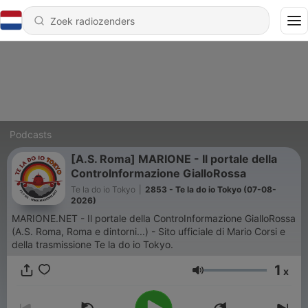
Podcasts
[A.S. Roma] MARIONE - Il portale della
ControInformazione GialloRossa
Te la do io Tokyo
|
2853 - Te la do io Tokyo (07-08-
2026)
MARIONE.NET - Il portale della ControInformazione GialloRossa
(A.S. Roma, Roma e dintorni...) - Sito ufficiale di Mario Corsi e
della trasmissione Te la do io Tokyo.
1
x
Volume