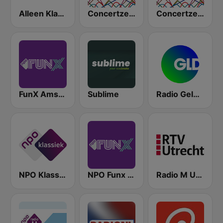
Alleen Klassiek
Concertzender Klassieke Muziek
Concertzender Klassiek
FunX Amsterdam
Sublime
Radio Gelderland
NPO Klassiek
NPO Funx NL
Radio M Utrecht