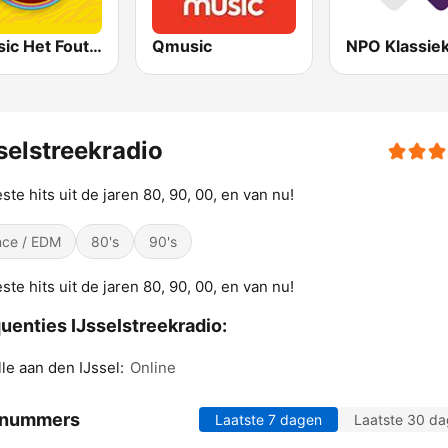
Qmusic Het Foute Uur
Qmusic
NPO Klassie
selstreekradio
ste hits uit de jaren 80, 90, 00, en van nu!
ce / EDM
80's
90's
ste hits uit de jaren 80, 90, 00, en van nu!
uenties IJsselstreekradio:
le aan den IJssel:
Online
 nummers
Laatste 7 dagen
Laatste 30 d