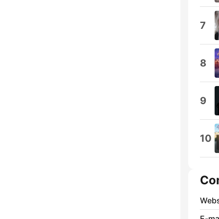
7
8
9
10
Co
Webs
E-mai