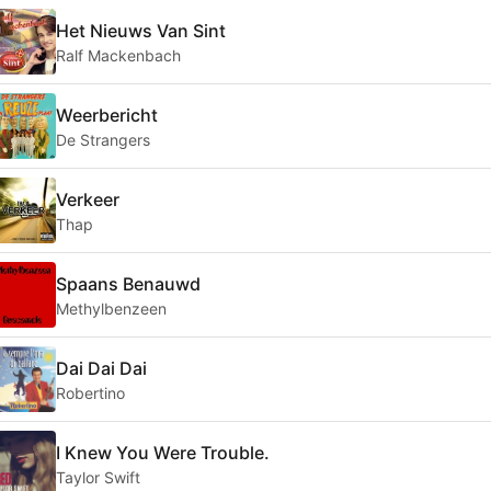
Het Nieuws Van Sint
Ralf Mackenbach
Weerbericht
De Strangers
Verkeer
Thap
Spaans Benauwd
Methylbenzeen
Dai Dai Dai
Robertino
I Knew You Were Trouble.
Taylor Swift