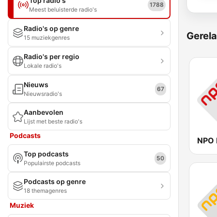
Top radio's
1788
Meest beluisterde radio's
Radio's op genre
Gerela
15 muziekgenres
Radio's per regio
Lokale radio's
Nieuws
67
Nieuwsradio's
Aanbevolen
Lijst met beste radio's
Podcasts
NPO 
Top podcasts
50
Populairste podcasts
Podcasts op genre
18 themagenres
Muziek