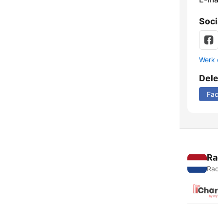
Soci
Werk 
Del
Fa
Ra
Rad