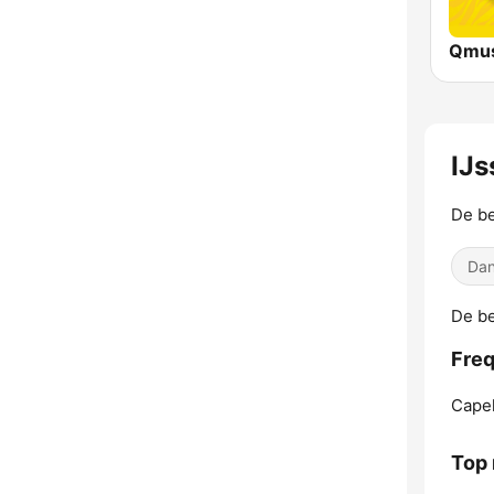
IJs
De be
Dan
De be
Freq
Capel
Top