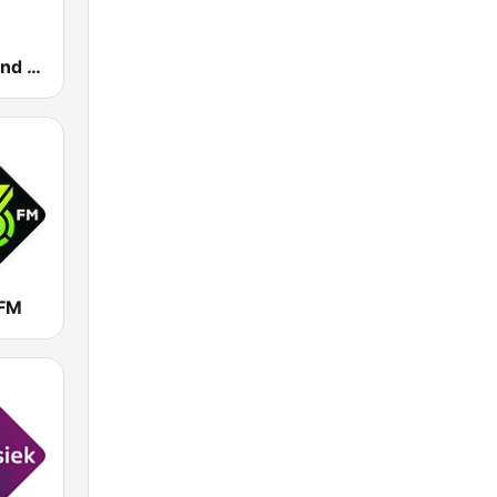
Radio Rijnmond FM 93.4
3FM