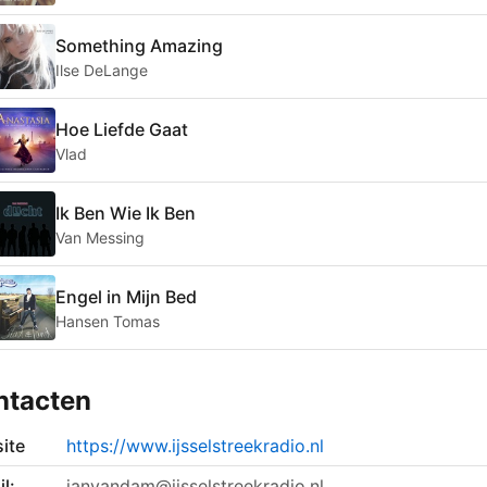
Something Amazing
Ilse DeLange
Hoe Liefde Gaat
Vlad
Ik Ben Wie Ik Ben
Van Messing
Engel in Mijn Bed
Hansen Tomas
ntacten
ite
https://www.ijsselstreekradio.nl
l:
janvandam@ijsselstreekradio.nl