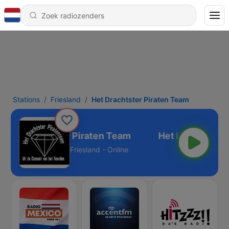
Stations
Friesland
Het Drachtster Piraten Team
Het Drachtster Piraten Team
Friesland - Online