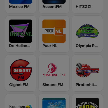
Mexico FM
AccentFM
HITZZZ!!
De Hollandse Piraten Gigant
Puur NL
Olympia Radio
Gigant FM
Simone FM
Piratenhits FM