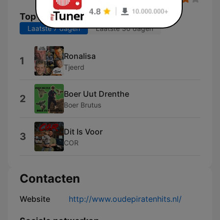
Top nummers
Laatste 7 dagen
Laatste 30 dagen
Ronalisa
1
Tjeerd
Boer Uut Drenthe
2
Boer Brutus
Dit Is Voor
3
COR
Contacten
Website
http://www.oudepiratenhits.nl/