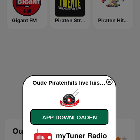
Gigant FM
Piraten Stream Twente
Piraten Hits Twente
Oude Piratenhits live luisteren
APP DOWNLOADEN
Oude Piratenhits