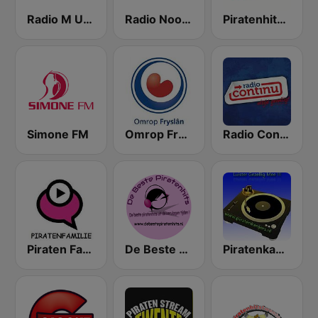
Radio M Utrecht
Radio Noord
Piratenhits FM
Simone FM
Omrop Fryslân
Radio Continu
Piraten Familie
De Beste Piratenhits
Piratenkanjers