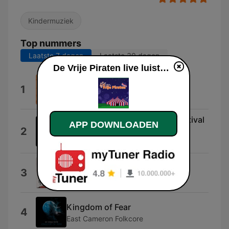
Kindermuziek
Top nummers
Laatste 7 dagen
Laatste 30 dagen
De Vrije Piraten live luisteren
Zwoele Zomernachten
1
Danny Van Loon
Sweetest Pie (David Guetta Festival
APP DOWNLOADEN
2
Remix)
Megan Thee Stallion
I Hate You
3
Ariana
Kingdom of Fear
4
East Cameron Folkcore