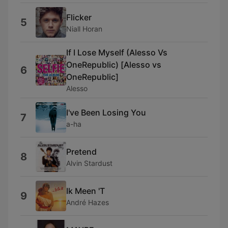
Flicker
5
Niall Horan
If I Lose Myself (Alesso Vs
OneRepublic) [Alesso vs
6
OneRepublic]
Alesso
I've Been Losing You
7
a-ha
Pretend
8
Alvin Stardust
Ik Meen 'T
9
André Hazes