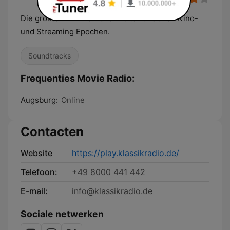
Die größte Filmmusik aller Zeiten aus allen Kino-
und Streaming Epochen.
Soundtracks
Frequenties Movie Radio:
Augsburg:
Online
Contacten
Website
https://play.klassikradio.de/
Telefoon:
+49 8000 441 442
E-mail:
info@klassikradio.de
Sociale netwerken