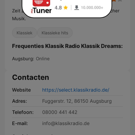
Zeit zum Träumen und Entspannen mit klassischer
Musik.
Klassiek
Klassieke hits
Frequenties Klassik Radio Klassik Dreams:
Augsburg:
Online
Contacten
Website
https://select.klassikradio.de/
Adres:
Fuggerstr. 12, 86150 Augsburg
Telefoon:
08000 441 442
E-mail:
info@klassikradio.de