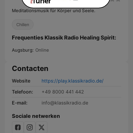
Meditationsmusik für Körper und Seele.
Chillen
Frequenties Klassik Radio Healing Spirit:
Augsburg:
Online
Contacten
Website
https://play.klassikradio.de/
Telefoon:
+49 8000 441 442
E-mail:
info@klassikradio.de
Sociale netwerken