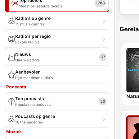
Top radio's
1788
Meest beluisterde radio's
Radio's op genre
15 muziekgenres
Gerela
Radio's per regio
Lokale radio's
Nieuws
67
Nieuwsradio's
Aanbevolen
Lijst met beste radio's
Podcasts
Top podcasts
50
Populairste podcasts
Podcasts op genre
18 themagenres
Muziek