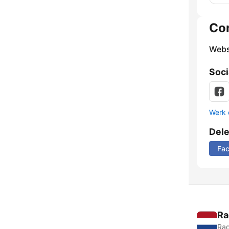
Co
Webs
Soci
Werk 
Del
Fa
Ra
Rad