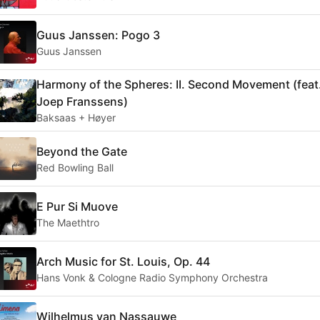
Guus Janssen: Pogo 3
Guus Janssen
Harmony of the Spheres: II. Second Movement (feat
Joep Franssens)
Baksaas + Høyer
Beyond the Gate
Red Bowling Ball
E Pur Si Muove
The Maethtro
Arch Music for St. Louis, Op. 44
Hans Vonk & Cologne Radio Symphony Orchestra
Wilhelmus van Nassauwe