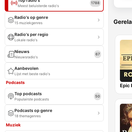
Top radio's
1788
Meest beluisterde radio's
Radio's op genre
Gerela
15 muziekgenres
Radio's per regio
Lokale radio's
Nieuws
67
Nieuwsradio's
Aanbevolen
Lijst met beste radio's
Podcasts
Top podcasts
50
Populairste podcasts
Podcasts op genre
18 themagenres
Muziek