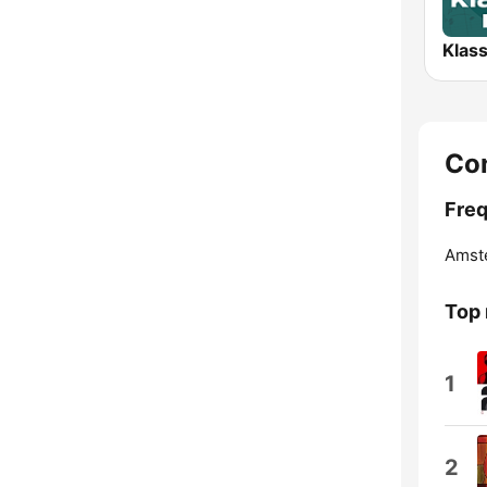
Co
Freq
Amst
Top
1
2