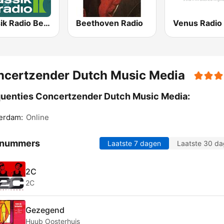
Klassik Radio Beethoven
Beethoven Radio
ncertzender Dutch Music Media
uenties Concertzender Dutch Music Media:
erdam:
Online
 nummers
Laatste 7 dagen
Laatste 30 d
2C
2C
Gezegend
Huub Oosterhuis