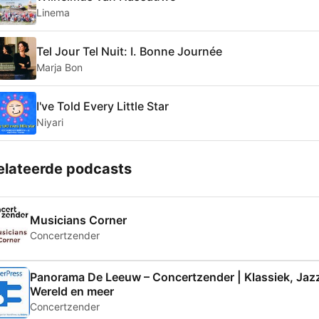
Linema
Tel Jour Tel Nuit: I. Bonne Journée
Marja Bon
I've Told Every Little Star
Niyari
elateerde podcasts
Musicians Corner
Concertzender
Panorama De Leeuw – Concertzender | Klassiek, Jaz
Wereld en meer
Concertzender