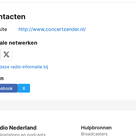
ntacten
ite
http://www.concertzender.nl/
ale netwerken
deze radio-informatie bij
en
cebook
X
dio Nederland
Hulpbronnen
Broadcasters
iostations en podcasts