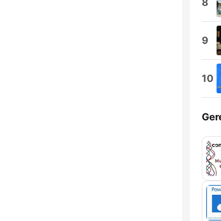
8
9
10
Ger