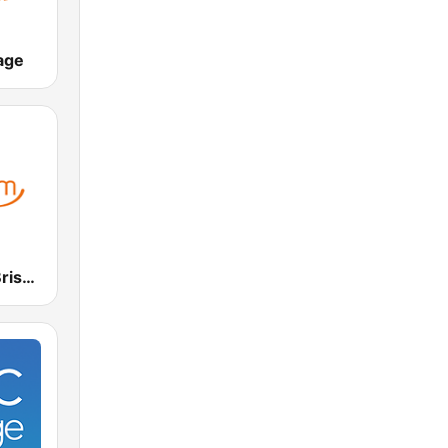
age
Smooth FM Brisbane