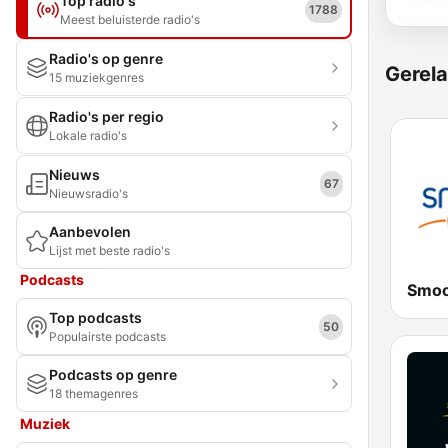
Top radio's
1788
Meest beluisterde radio's
Radio's op genre
Gerela
15 muziekgenres
Radio's per regio
Lokale radio's
Nieuws
67
Nieuwsradio's
Aanbevolen
Lijst met beste radio's
Podcasts
Smoo
Top podcasts
50
Populairste podcasts
Podcasts op genre
18 themagenres
Muziek