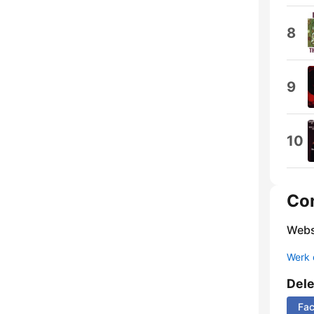
8
9
10
Co
Webs
Werk 
Del
Fa