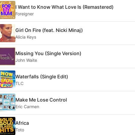
I Want to Know What Love Is (Remastered)
Foreigner
Girl On Fire (feat. Nicki Minaj)
Alicia Keys
Missing You (Single Version)
John Waite
Waterfalls (Single Edit)
TLC
Make Me Lose Control
Eric Carmen
Africa
Toto