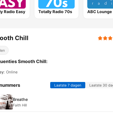
ly Radio Easy
Totally Radio 70s
ABC Lounge 
oth Chill
llen
uenties Smooth Chill:
ey:
Online
 nummers
Laatste 7 dagen
Laatste 30 d
Breathe
Faith Hill