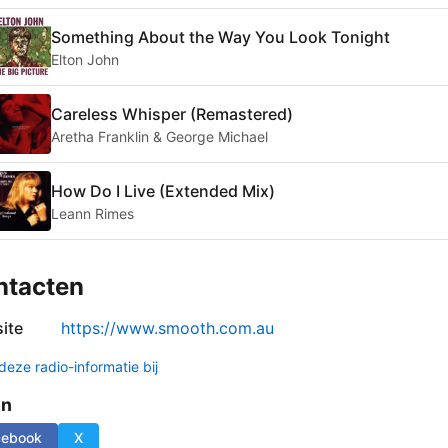
Something About the Way You Look Tonight
Elton John
Careless Whisper (Remastered)
Aretha Franklin & George Michael
How Do I Live (Extended Mix)
Leann Rimes
ntacten
ite
https://www.smooth.com.au
deze radio-informatie bij
en
cebook
X