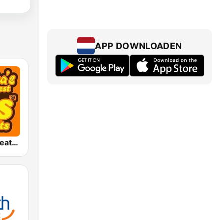
APP DOWNLOADEN
America's Greatest 70s Hits