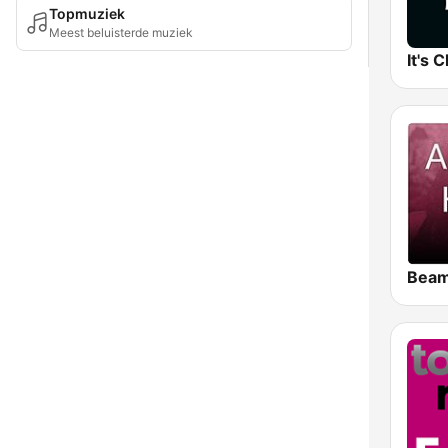
Topmuziek
Meest beluisterde muziek
It's C