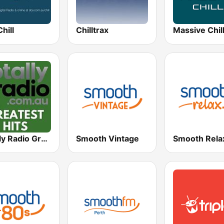
hill
Chilltrax
Massive Chil
Totally Radio Greatest Hits
Smooth Vintage
Smooth Rela