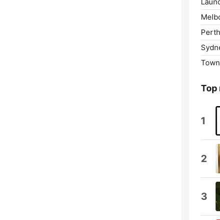
Laun
Melb
Perth
Sydn
Towns
Top
1
2
3