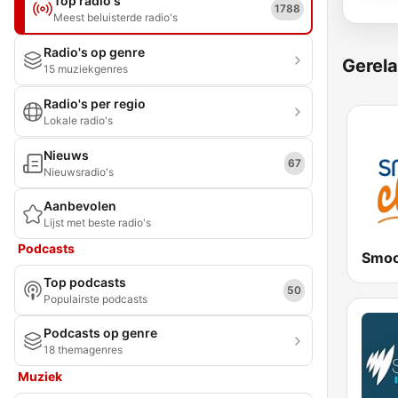
Top radio's
1788
Meest beluisterde radio's
Radio's op genre
Gerela
15 muziekgenres
Radio's per regio
Lokale radio's
Nieuws
67
Nieuwsradio's
Aanbevolen
Lijst met beste radio's
Podcasts
Smoo
Top podcasts
50
Populairste podcasts
Podcasts op genre
18 themagenres
Muziek