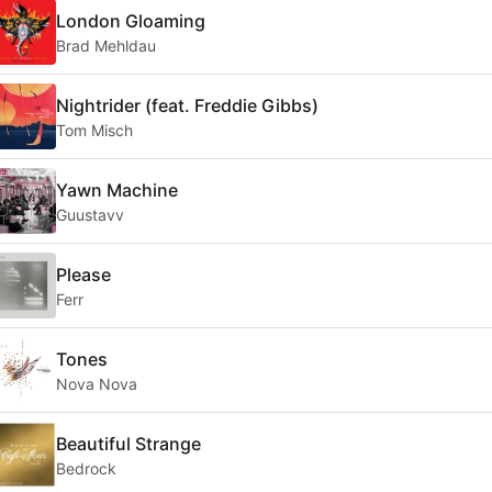
London Gloaming
Brad Mehldau
Nightrider (feat. Freddie Gibbs)
Tom Misch
Yawn Machine
Guustavv
Please
Ferr
Tones
Nova Nova
Beautiful Strange
Bedrock