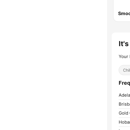
Smoo
It's
Your 
Chi
Freq
Adela
Brisb
Gold 
Hobar