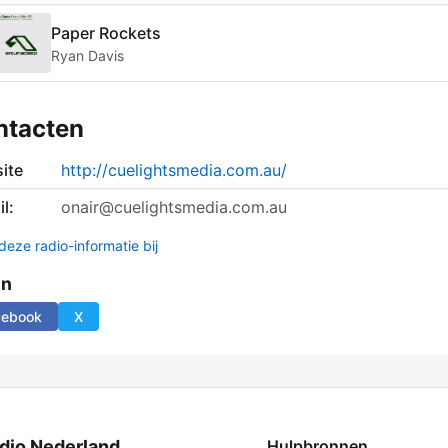
Paper Rockets
Ryan Davis
ntacten
ite
http://cuelightsmedia.com.au/
l:
onair@cuelightsmedia.com.au
deze radio-informatie bij
en
cebook
X
dio Nederland
Hulpbronnen