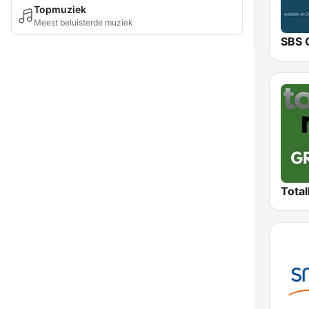
Topmuziek
Meest beluisterde muziek
SBS C