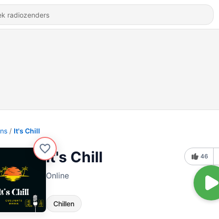
ons
It's Chill
It's Chill
46
Online
Chillen