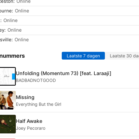
ceston:
Online
ourne:
Online
:
Online
ey:
Online
ville:
Online
 nummers
Laatste 7 dagen
Laatste 30 d
Unfolding (Momentum 73) [feat. Laraaji]
BADBADNOTGOOD
Missing
Everything But the Girl
Half Awake
Joey Pecoraro