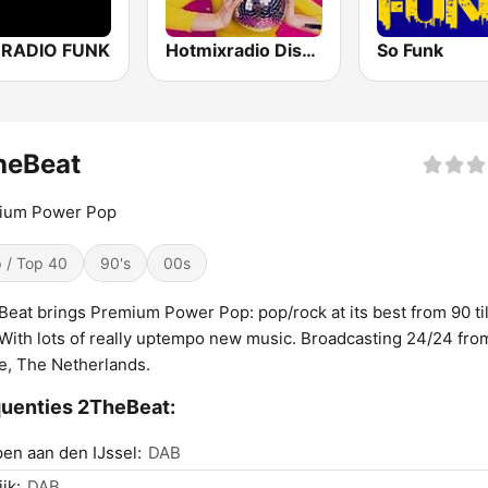
 RADIO FUNK
Hotmixradio Disco Funk
So Funk
heBeat
ium Power Pop
 / Top 40
90's
00s
eat brings Premium Power Pop: pop/rock at its best from 90 til
With lots of really uptempo new music. Broadcasting 24/24 fr
, The Netherlands.
uenties 2TheBeat:
en aan den IJssel:
DAB
jk:
DAB