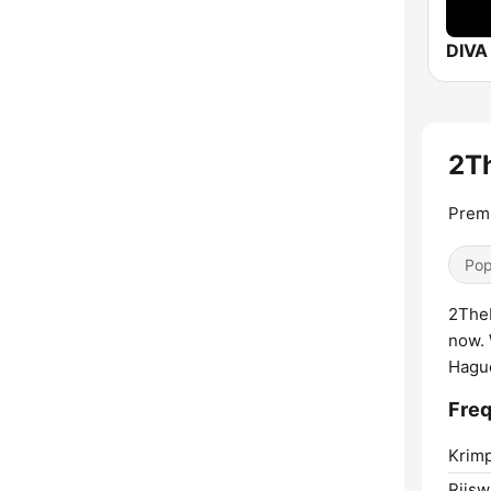
DIVA
2T
Prem
Pop
2TheB
now. 
Hague
Freq
Krimp
Rijswi