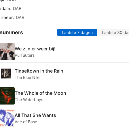
rdam:
DAB
ermeer:
DAB
 nummers
Laatste 7 dagen
Laatste 30 d
We zijn er weer bij!
PulTuuters
Tinseltown in the Rain
The Blue Nile
The Whole of the Moon
The Waterboys
All That She Wants
Ace of Base