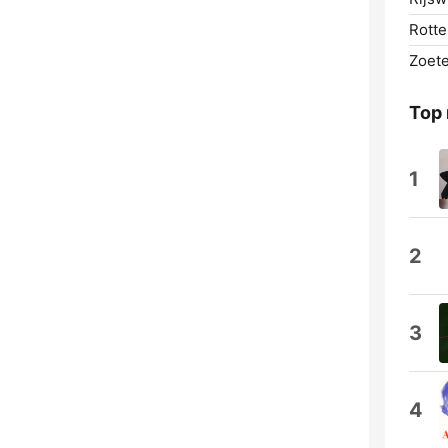
Rotte
Zoet
Top
1
2
3
4