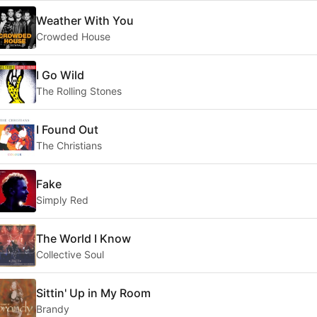
Weather With You
Crowded House
I Go Wild
The Rolling Stones
I Found Out
The Christians
Fake
Simply Red
The World I Know
Collective Soul
Sittin' Up in My Room
Brandy