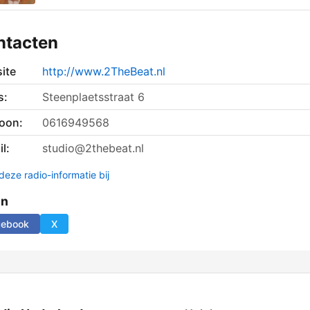
ntacten
ite
http://www.2TheBeat.nl
s:
Steenplaetsstraat 6
foon:
0616949568
l:
studio@2thebeat.nl
deze radio-informatie bij
en
cebook
X