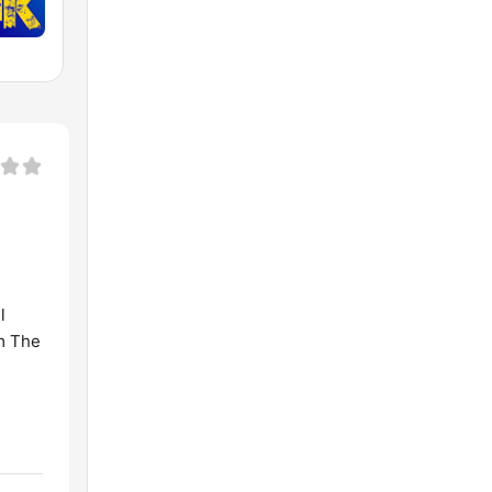
l
om The