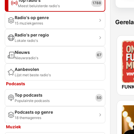
Top radio's
1788
Meest beluisterde radio's
Radio's op genre
Gerela
15 muziekgenres
Radio's per regio
Lokale radio's
Nieuws
67
Nieuwsradio's
Aanbevolen
Lijst met beste radio's
Podcasts
Top podcasts
50
Populairste podcasts
Podcasts op genre
18 themagenres
Muziek