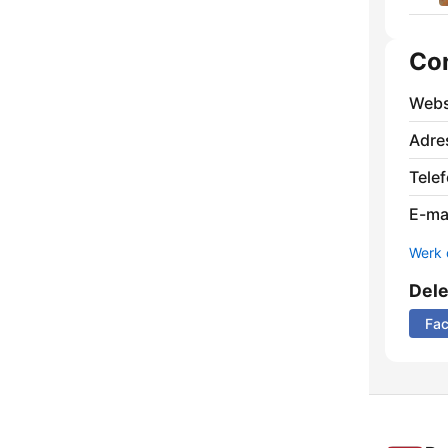
Co
Webs
Adre
Tele
E-mai
Werk 
Del
Fa