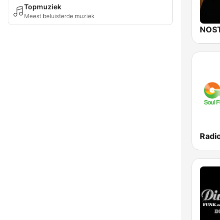
Topmuziek
Meest beluisterde muziek
NOST
Radio