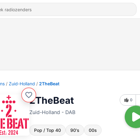
ons
Zuid-Holland
2TheBeat
2TheBeat
0
Zuid-Holland - DAB
Pop / Top 40
90's
00s