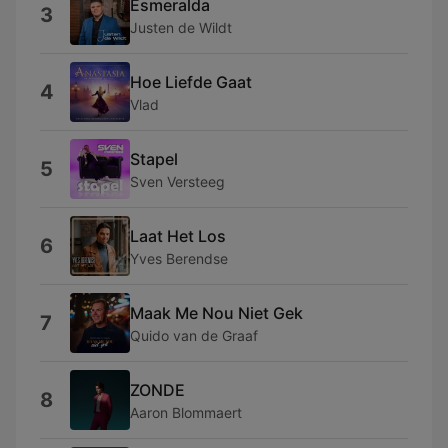
Esmeralda
3
Justen de Wildt
Hoe Liefde Gaat
4
Vlad
Stapel
5
Sven Versteeg
Laat Het Los
6
Yves Berendse
Maak Me Nou Niet Gek
7
Quido van de Graaf
ZONDE
8
Aaron Blommaert