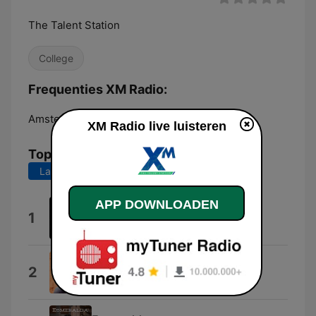
The Talent Station
College
Frequenties XM Radio:
Amsterdam:
Online
XM Radio live luisteren
Top nummers
Laatste 7 dagen
Laatste 30 dagen
APP DOWNLOADEN
Heel Even
1
Robert van Hemert
Zwoele Zomernachten
2
Danny Van Loon