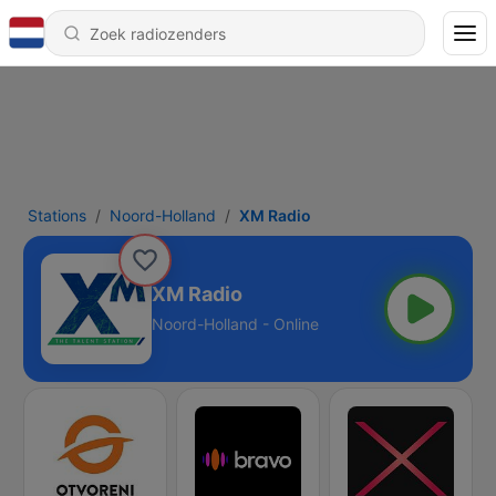
Stations
Noord-Holland
XM Radio
XM Radio
Noord-Holland - Online