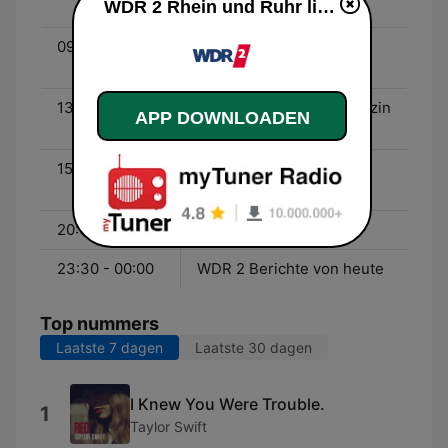
WDR 2 Rhein und Ruhr live luisteren
Sabine Heinrich
09:00 - 13:00
WDR 2 Der Vormittag -
Jürgen Mayer
13:00 - 15:00
WDR 2 Das Mittagsmagazin
APP DOWNLOADEN
- Ralph Günther
15:00 - 20:00
WDR 2 Der Nachmittag -
Marco Schreyl
20:00 - 23:30
WDR 2 POP! - Mike Litt
23:30 - 00:00
WDR 2 Berichte von heute
Top nummers
Laatste 7 dagen
Laatste 30 dagen
I Knew You Were Trouble.
1
Taylor Swift