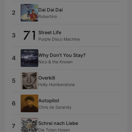
Dai Dai Dai
2
Robertino
Street Life
3
Purple Disco Machine
Why Don't You Stay?
4
Nico & the Known
Overkill
5
Holly Humberstone
Autopilot
6
Chris de Sarandy
Schrei nach Liebe
7
Die Toten Hosen