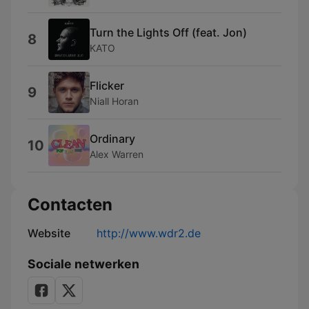
Turn the Lights Off (feat. Jon)
8
KATO
Flicker
9
Niall Horan
Ordinary
10
Alex Warren
Contacten
Website
http://www.wdr2.de
Sociale netwerken