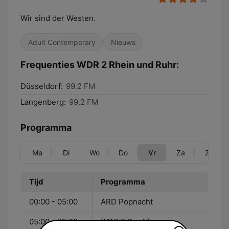
Wir sind der Westen.
Adult Contemporary
Nieuws
Frequenties WDR 2 Rhein und Ruhr:
Düsseldorf:
99.2 FM
Langenberg:
99.2 FM
Programma
Ma
Di
Wo
Do
Vr
Za
Zo
Tijd
Programma
00:00 - 05:00
ARD Popnacht
05:00 - 09:00
WDR 2 Der Morgen -