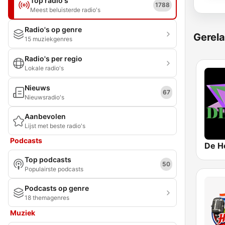
Top radio's
1788
Meest beluisterde radio's
Radio's op genre
Gerela
15 muziekgenres
Radio's per regio
Lokale radio's
Nieuws
67
Nieuwsradio's
Aanbevolen
Lijst met beste radio's
Podcasts
Top podcasts
50
Populairste podcasts
Podcasts op genre
18 themagenres
Muziek