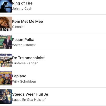
Ring of Fire
Johnny Cash
Kom Met Me Mee
Glennis
Pecon Polka
Walter Ostanek
De Treinmachinist
Lunterse Zanger
Lapland
Willy Schobben
Steeds Weer Huil Je
Lucas En Gea Hulshof