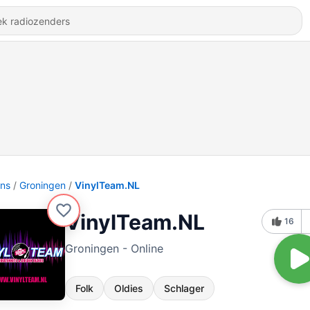
ons
Groningen
VinylTeam.NL
VinylTeam.NL
16
Groningen - Online
Folk
Oldies
Schlager