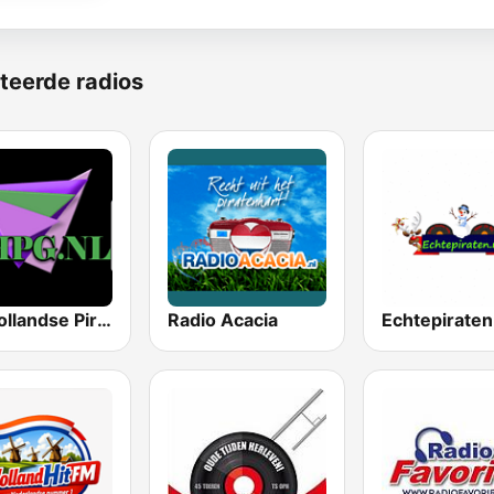
teerde radios
De Hollandse Piraten Gigant
Radio Acacia
Echtepiraten