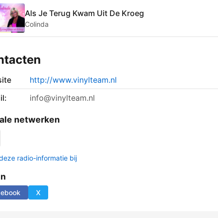
Als Je Terug Kwam Uit De Kroeg
Colinda
ntacten
ite
http://www.vinylteam.nl
l:
info@vinylteam.nl
ale netwerken
deze radio-informatie bij
en
cebook
X