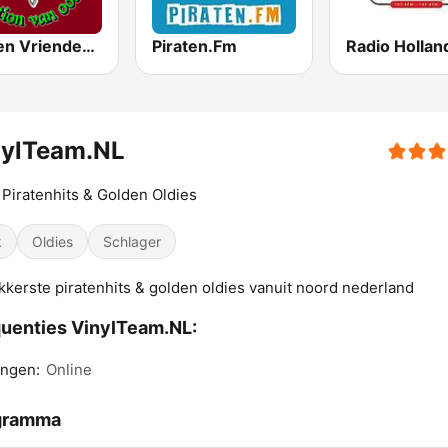
Piraten Vrienden Twente
Piraten.Fm
nylTeam.NL
Piratenhits & Golden Oldies
k
Oldies
Schlager
kkerste piratenhits & golden oldies vanuit noord nederland
uenties VinylTeam.NL:
ingen:
Online
gramma