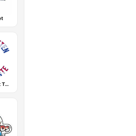
et
Bandieten uit Twente - Piratenmuziek