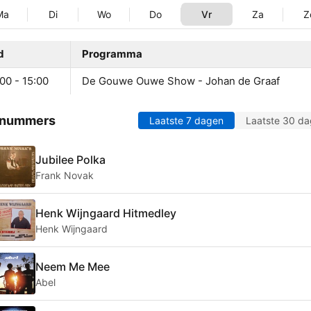
Ma
Di
Wo
Do
Vr
Za
Z
d
Programma
00 - 15:00
De Gouwe Ouwe Show - Johan de Graaf
 nummers
Laatste 7 dagen
Laatste 30 d
Jubilee Polka
Frank Novak
Henk Wijngaard Hitmedley
Henk Wijngaard
Neem Me Mee
Abel