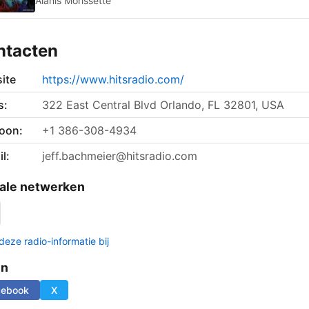
Alanis Morissette
ntacten
ite
https://www.hitsradio.com/
s:
322 East Central Blvd Orlando, FL 32801, USA
foon:
+1 386-308-4934
l:
jeff.bachmeier@hitsradio.com
ale netwerken
deze radio-informatie bij
en
cebook
X