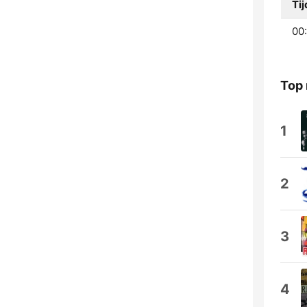
Tij
00:
Top
1
2
3
4