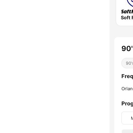
Soft 
90'
90'
Freq
Orlan
Pro