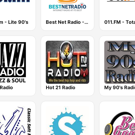
m - Lite 90's
Best Net Radio - 80s and 90s Mix
 Radio
Hot 21 Radio
My 90's Radi