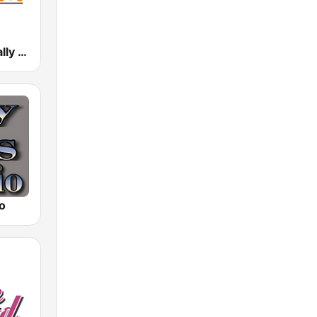
011.FM - Totally 90s
o