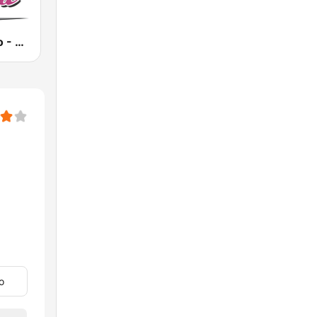
BeGoodRadio - 80s Pop Rock
o