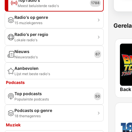
Top radio's
1788
Meest beluisterde radio's
Radio's op genre
15 muziekgenres
Gerela
Radio's per regio
Lokale radio's
Nieuws
67
Nieuwsradio's
Aanbevolen
Lijst met beste radio's
Podcasts
Top podcasts
50
Populairste podcasts
Podcasts op genre
18 themagenres
Muziek