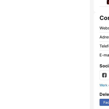
Co
Webs
Adre
Tele
E-mai
Soci
Werk 
Del
Fa