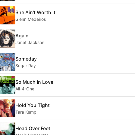
She Ain't Worth It
Glenn Medeiros
Again
Janet Jackson
Someday
Sugar Ray
So Much In Love
All-4-One
Hold You Tight
Tara Kemp
Head Over Feet