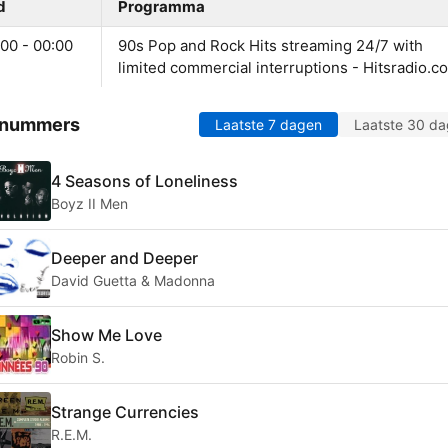
d
Programma
00 - 00:00
90s Pop and Rock Hits streaming 24/7 with
limited commercial interruptions - Hitsradio.c
 nummers
Laatste 7 dagen
Laatste 30 d
4 Seasons of Loneliness
Boyz II Men
Deeper and Deeper
David Guetta & Madonna
Show Me Love
Robin S.
Strange Currencies
R.E.M.