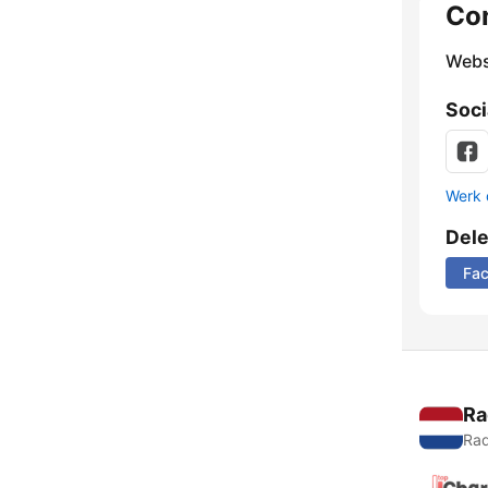
Co
Webs
Soci
Werk 
Del
Fa
Ra
Rad