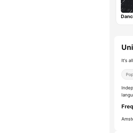
Danc
Uni
It's a
Pop
Indep
langu
Freq
Amst