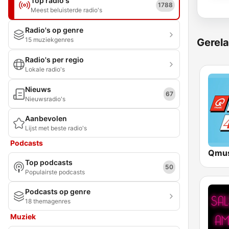
Top radio's
1788
Meest beluisterde radio's
Radio's op genre
15 muziekgenres
Gerela
Radio's per regio
Lokale radio's
Nieuws
67
Nieuwsradio's
Aanbevolen
Lijst met beste radio's
Podcasts
Qmus
Top podcasts
50
Populairste podcasts
Podcasts op genre
18 themagenres
Muziek